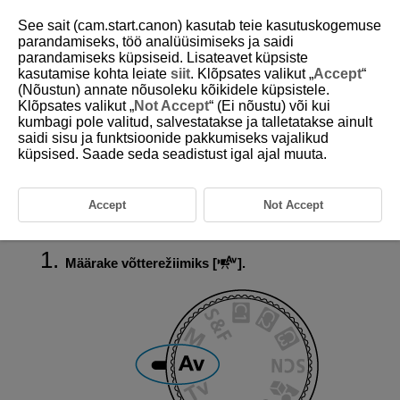
See sait (cam.start.canon) kasutab teie kasutuskogemuse
parandamiseks, töö analüüsimiseks ja saidi
parandamiseks küpsiseid. Lisateavet küpsiste
kasutamise kohta leiate
siit
. Klõpsates valikut „
Accept
“
D388-038
(Nõustun) annate nõusoleku kõikidele küpsistele.
Klõpsates valikut „
Not Accept
“ (Ei nõustu) või kui
Video ava etteandega
kumbagi pole valitud, salvestatakse ja talletatakse ainult
automaatsäri
saidi sisu ja funktsioonide pakkumiseks vajalikud
küpsised. Saade seda seadistust igal ajal muuta.
Video salvestamisel saab soovitud avaarvu määrata käsitsi. ISO-
valgustundlikkus ning säriaeg määratakse standardsärituse
saavutamiseks automaatselt vastavalt võtteobjekti heledustasemele
Accept
Not Accept
(valgustatusele).
Määrake võtterežiimiks [
].