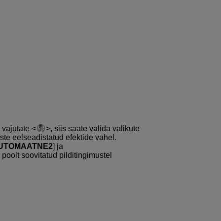
g vajutate
, siis saate valida valikute
eiste eelseadistatud efektide vahel.
UTOMAATNE2
] ja
poolt soovitatud pilditingimustel