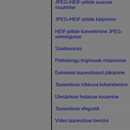
JPEG-/HEIF-piltide suuruse
muutmine
JPEG-/HEIF-piltide kärpimine
HEIF-piltide konvertimine JPEG-
vormingusse
Slaidiseanss
Pildiotsingu tingimuste määramine
Eelmisest taasesitusest jätkamine
Taasesituse infokuva kohandamine
Ülesärituse hoiatuse kuvamine
Taasesituse võrgustik
Video taasesituse loendur