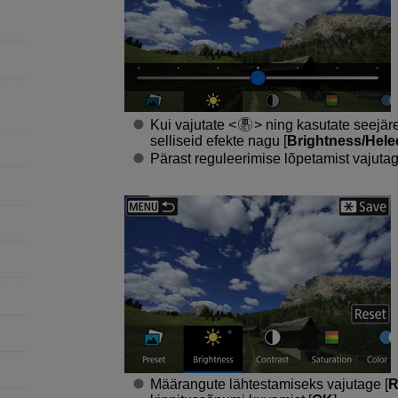
Kui vajutate
ning kasutate seejäre
selliseid efekte nagu [
Brightness/Hel
Pärast reguleerimise lõpetamist vajuta
Määrangute lähtestamiseks vajutage [
R