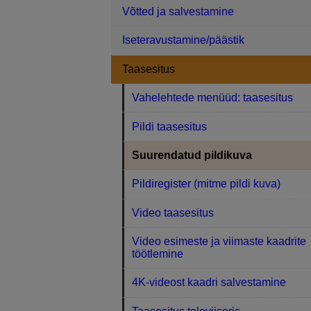
Võtted ja salvestamine
Iseteravustamine/päästik
Taasesitus
Vahelehtede menüüd: taasesitus
Pildi taasesitus
Suurendatud pildikuva
Pildiregister (mitme pildi kuva)
Video taasesitus
Video esimeste ja viimaste kaadrite
töötlemine
4K-videost kaadri salvestamine