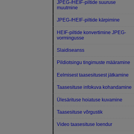
JPEG-/HEIF-piltide suuruse
muutmine
JPEG-/HEIF-piltide kärpimine
HEIF-piltide konvertimine JPEG-
vormingusse
Slaidiseanss
Pildiotsingu tingimuste määramine
Eelmisest taasesitusest jätkamine
Taasesituse infokuva kohandamine
Ülesärituse hoiatuse kuvamine
Taasesituse võrgustik
Video taasesituse loendur