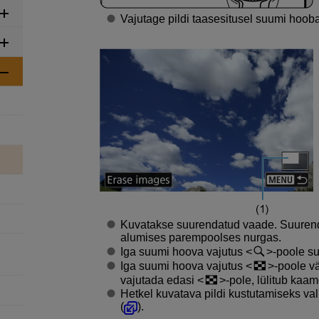
Vajutage pildi taasesitusel suumi hoob
Kuvatakse suurendatud vaade. Suurenda
alumises parempoolses nurgas.
Iga suumi hoova vajutus
-poole s
Iga suumi hoova vajutus
-poole v
vajutada edasi
-pole, lülitub kaam
Hetkel kuvatava pildi kustutamiseks val
(
).