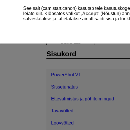
See sait (cam.start.canon) kasutab teie kasutuskog
leiate
siit
. Klõpsates valikut „
Accept
“ (Nõustun) ann
salvestatakse ja talletatakse ainult saidi sisu ja f
PowerShot V1
Taasesitus
Suure
D292-111
Sisukord
PowerShot V1
Sissejuhatus
Ettevalmistus ja põhitoimingud
Tavavõtted
Loovvõtted