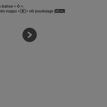
s klahve
.
seks nuppu
või puudutage [