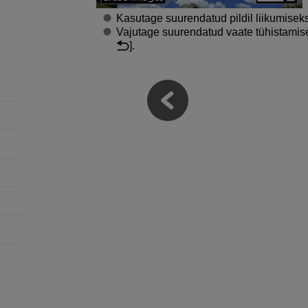
Kasutage suurendatud pildil liikumisek
Vajutage suurendatud vaate tühistami
].