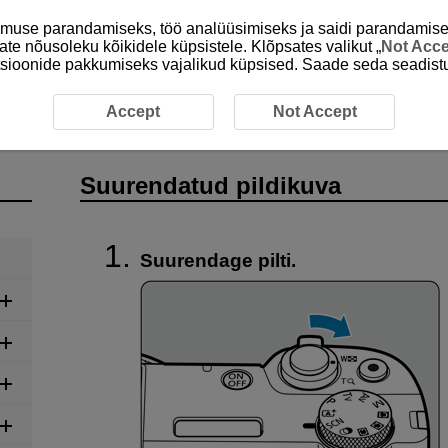
emuse parandamiseks, töö analüüsimiseks ja saidi parandamise
ate nõusoleku kõikidele küpsistele. Klõpsates valikut „
Not Acc
unktsioonide pakkumiseks vajalikud küpsised. Saade seda seadistu
ndatud pildikuva
Accept
Not Accept
Suurendatud pildikuva
Suurendage pilti.