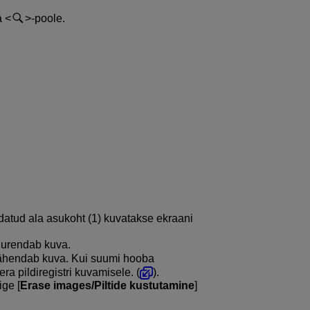
a
-poole.
tud ala asukoht (1) kuvatakse ekraani
uurendab kuva.
ähendab kuva. Kui suumi hooba
era pildiregistri kuvamisele. (
).
ige [
Erase images/Piltide kustutamine
]