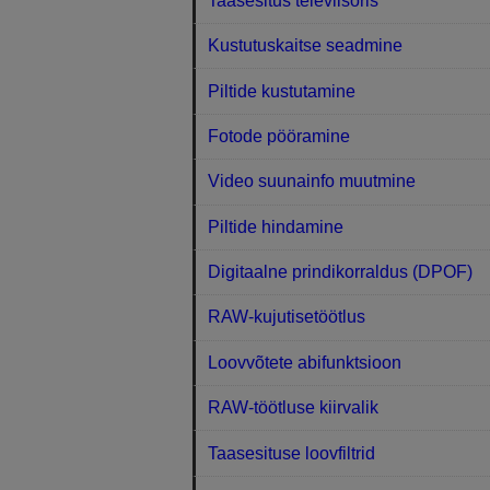
Taasesitus televiisoris
Kustutuskaitse seadmine
Piltide kustutamine
Fotode pööramine
Video suunainfo muutmine
Piltide hindamine
Digitaalne prindikorraldus (DPOF)
RAW-kujutisetöötlus
Loovvõtete abifunktsioon
RAW-töötluse kiirvalik
Taasesituse loovfiltrid