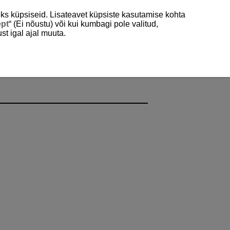
ks küpsiseid. Lisateavet küpsiste kasutamise kohta
ept
“ (Ei nõustu) või kui kumbagi pole valitud,
st igal ajal muuta.