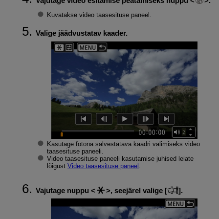
Vajutage video esitamise peatamiseks nuppu
.
Kuvatakse video taasesituse paneel.
Valige jäädvustatav kaader.
Kasutage fotona salvestatava kaadri valimiseks video
taasesituse paneeli.
Video taasesituse paneeli kasutamise juhised leiate
lõigust
Video taasesituse paneel
.
Vajutage nuppu
, seejärel valige [
].