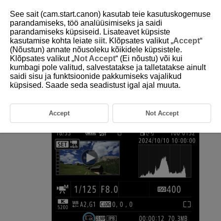
See sait (cam.start.canon) kasutab teie kasutuskogemuse
parandamiseks, töö analüüsimiseks ja saidi
parandamiseks küpsiseid. Lisateavet küpsiste
kasutamise kohta leiate
siit
. Klõpsates valikut „
Accept
“
D292-115
(Nõustun) annate nõusoleku kõikidele küpsistele.
Klõpsates valikut „
Not Accept
“ (Ei nõustu) või kui
4K-videost kaadri salvestamine
kumbagi pole valitud, salvestatakse ja talletatakse ainult
saidi sisu ja funktsioonide pakkumiseks vajalikud
küpsised. Saade seda seadistust igal ajal muuta.
4K-videost on võimalik valida soovitud kaader ning salvestada see
JPEG- või HEIF-pildina. Seda nimetatakse "kaadri jäädvustamiseks".
Accept
Not Accept
Valige 4K-video.