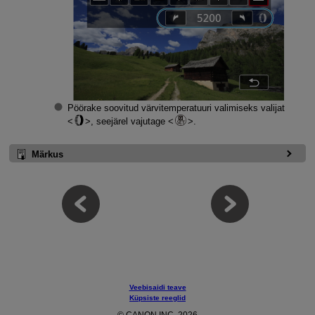
Pöörake soovitud värvitemperatuuri valimiseks valijat
, seejärel vajutage
.
Märkus
Veebisaidi teave
Küpsiste reeglid
© CANON INC. 2026