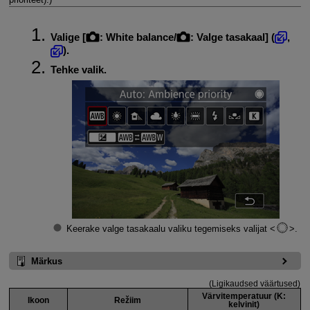
Valige [
:
White balance/
: Valge tasakaal
] (
,
).
Tehke valik.
Keerake valge tasakaalu valiku tegemiseks valijat
.
Märkus
(Ligikaudsed väärtused)
Värvitemperatuur (K:
Ikoon
Režiim
kelvinit)