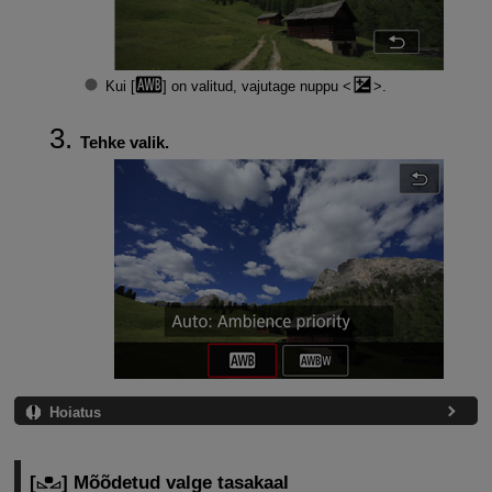
Kui [
] on valitud, vajutage nuppu
.
Tehke valik.
Hoiatus
[
] Mõõdetud valge tasakaal