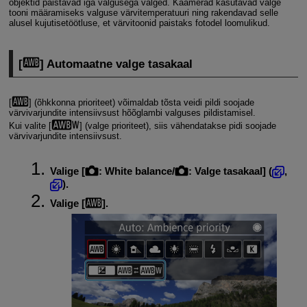
objektid paistavad iga valgusega valged. Kaamerad kasutavad valge
tooni määramiseks valguse värvitemperatuuri ning rakendavad selle
alusel kujutisetöötluse, et värvitoonid paistaks fotodel loomulikud.
[
] Automaatne valge tasakaal
[
] (õhkkonna prioriteet) võimaldab tõsta veidi pildi soojade
värvivarjundite intensiivsust hõõglambi valguses pildistamisel.
Kui valite [
] (valge prioriteet), siis vähendatakse pidi soojade
värvivarjundite intensiivsust.
Valige [
:
White balance/
: Valge tasakaal
] (
,
).
Valige [
].