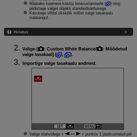
Määrake kaamera käsitsi teravustamisele (
) ning
pildistage valget objekti standardsäritusega.
Kasutage võttel ükskõik millist valge tasakaalu
määrangut.
Hoiatus
Valige [
:
Custom White Balance/
: Mõõdetud
valge tasakaal
] (
,
).
Importige valge tasakaalu andmed.
Valige klahvidega
punktis 1 jäädvustatud pilt