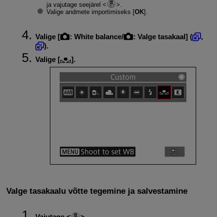
ja vajutage seejärel
.
Valige andmete importimiseks [
OK
].
Valige [
:
White balance/
: Valge tasakaal
] (
,
).
Valige [
].
Valge tasakaalu võtte tegemine ja salvestamine
Vajutage
.