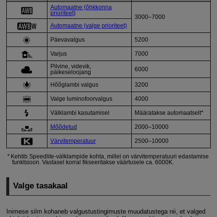
Automaatne (õhkkonna
prioriteet)
3000–7000
Automaatne (valge prioriteet)
Päevavalgus
5200
Varjus
7000
Pilvine
, videvik,
6000
päikeseloojang
Hõõglambi valgus
3200
Valge luminofoorvalgus
4000
Välklambi
kasutamisel
Määratakse automaatselt*
Mõõdetud
2000–10000
Värvitemperatuur
2500–10000
Kehtib Speedlite-välklampide kohta, millel on värvitemperatuuri edastamise
funktsioon. Vastasel korral fikseeritakse väärtusele ca. 6000K.
Valge tasakaal
Inimese silm kohaneb valgustustingimuste muudatustega nii, et valged