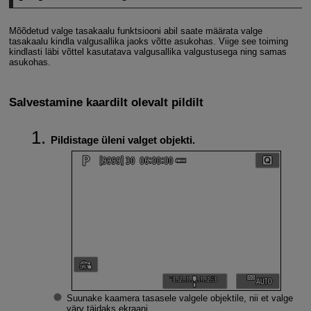
Mõõdetud valge tasakaalu funktsiooni abil saate määrata valge
tasakaalu kindla valgusallika jaoks võtte asukohas. Viige see toiming
kindlasti läbi võttel kasutatava valgusallika valgustusega ning samas
asukohas.
Salvestamine kaardilt olevalt pildilt
Pildistage üleni valget objekti.
Suunake kaamera tasasele valgele objektile, nii et valge
värv täidaks ekraani.