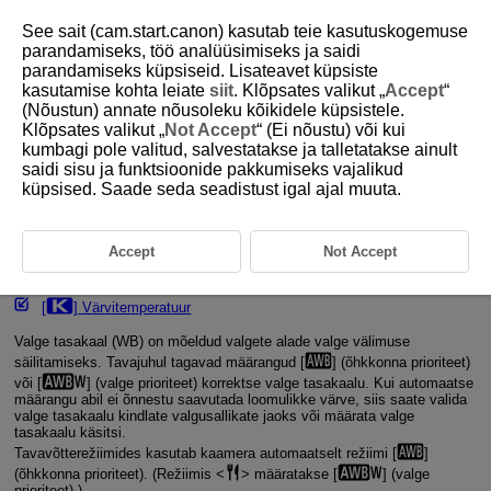
See sait (cam.start.canon) kasutab teie kasutuskogemuse
parandamiseks, töö analüüsimiseks ja saidi
parandamiseks küpsiseid. Lisateavet küpsiste
kasutamise kohta leiate
siit
. Klõpsates valikut „
Accept
“
D292-069
(Nõustun) annate nõusoleku kõikidele küpsistele.
Klõpsates valikut „
Not Accept
“ (Ei nõustu) või kui
Valge tasakaal
kumbagi pole valitud, salvestatakse ja talletatakse ainult
saidi sisu ja funktsioonide pakkumiseks vajalikud
küpsised. Saade seda seadistust igal ajal muuta.
Valge tasakaal
[
] Automaatne valge tasakaal
Accept
Not Accept
[
] Mõõdetud valge tasakaal
[
] Värvitemperatuur
Valge tasakaal (WB) on mõeldud valgete alade valge välimuse
säilitamiseks. Tavajuhul tagavad määrangud [
] (õhkkonna prioriteet)
või [
] (valge prioriteet) korrektse valge tasakaalu. Kui automaatse
määrangu abil ei õnnestu saavutada loomulikke värve, siis saate valida
valge tasakaalu kindlate valgusallikate jaoks või määrata valge
tasakaalu käsitsi.
Tavavõtterežiimides kasutab kaamera automaatselt režiimi [
]
(õhkkonna prioriteet). (Režiimis
määratakse [
] (valge
prioriteet).)