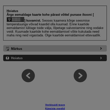
Hoiatus
Ärge eemaldage kaarte kohe pärast võttel punase ikooni [
] kuvamist.
Seoses kaamera kõrge seesmise
temperatuuriga võivad kaardid olla kuumad. Enne kaartide
eemaldamist lülitage toide välja, lõpetage salvestamine ning oodake
veidi. Kuumade kaartide kohe eemaldamisel võite kukutada need
maha ning neid vigastada. Olge kaartide eemaldamisel ettevaatlik.
Märkus
Hoiatus
Veebisaidi teave
Küpsiste reeglid