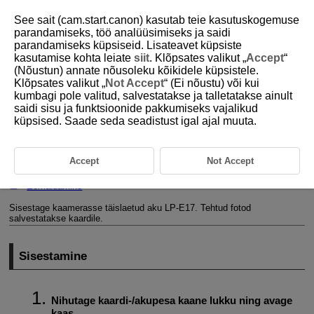
See sait (cam.start.canon) kasutab teie kasutuskogemuse
parandamiseks, töö analüüsimiseks ja saidi
parandamiseks küpsiseid. Lisateavet küpsiste
kasutamise kohta leiate
siit
. Klõpsates valikut „
Accept
“
D292-016
(Nõustun) annate nõusoleku kõikidele küpsistele.
Klõpsates valikut „
Not Accept
“ (Ei nõustu) või kui
Aku ja kaardi
kumbagi pole valitud, salvestatakse ja talletatakse ainult
sisestamine/eemaldamine
saidi sisu ja funktsioonide pakkumiseks vajalikud
küpsised. Saade seda seadistust igal ajal muuta.
Sisestamine
Accept
Not Accept
Kaartide vormindamine
Eemaldamine
Sisestage kaamerasse täislaetud aku
LP-E17
. Tehtud fotod
salvestatakse kaardile.
Sisestamine
Nihutage kaardi-/akupesa kaane lukku ning avage
kaas.