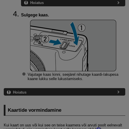
Hoiatus
Sulgege kaas.
Vajutage kaas kinni, seejärel nihutage kaardi-/akupesa
kaane lukku selle lukustamiseks.
Hoiatus
Kaartide vormindamine
Kui kaart on uus või kui see on teise kaamera või arvuti poolt eelnevalt