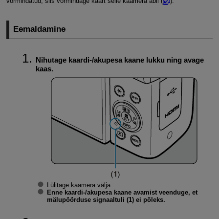
vormindatud, siis vormindage kaart selle kaamera abil (
).
Eemaldamine
Nihutage kaardi-/akupesa kaane lukku ning avage
kaas.
Lülitage kaamera välja.
Enne kaardi-/akupesa kaane avamist veenduge, et
mälupöörduse signaaltuli (1) ei põleks.