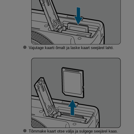
Vajutage kaarti õrnalt ja laske kaart seejärel lahti.
Tõmmake kaart otse välja ja sulgege seejärel kaas.