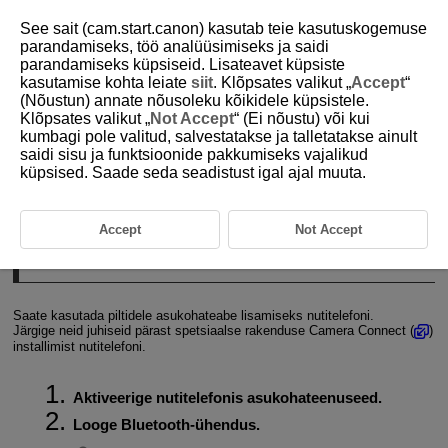
See sait (cam.start.canon) kasutab teie kasutuskogemuse
parandamiseks, töö analüüsimiseks ja saidi
parandamiseks küpsiseid. Lisateavet küpsiste
kasutamise kohta leiate
siit
. Klõpsates valikut „
Accept
“
D266-179
(Nõustun) annate nõusoleku kõikidele küpsistele.
Klõpsates valikut „
Not Accept
“ (Ei nõustu) või kui
GPS-määrangud
kumbagi pole valitud, salvestatakse ja talletatakse ainult
saidi sisu ja funktsioonide pakkumiseks vajalikud
küpsised. Saade seda seadistust igal ajal muuta.
GPS mobiili kaudu
GPS-info kuvamine
Accept
Not Accept
GPS mobiili kaudu
Saate kasutada piltidele asukohateabe lisamiseks nutitelefoni.
Järgige neid juhiseid pärast spetsiaalse rakenduse Camera Connect (
)
installimist nutitelefoni.
Aktiveerige nutitelefonis asukohateenuseed.
Looge Bluetooth-ühendus.