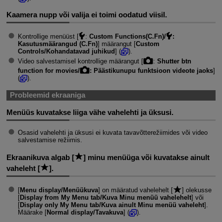
Kaamera nupp või valija ei toimi oodatud viisil.
Kontrollige menüüst [
:
Custom Functions(C.Fn)/
:
Kasutusmäärangud (C.Fn)
] määrangut [
Custom
Controls/Kohandatavad juhikud
] (
).
Video salvestamisel kontrollige määrangut [
:
Shutter btn
function for movies/
: Päästikunupu funktsioon videote jaoks
]
(
).
Probleemid ekraaniga
Menüüs kuvatakse liiga vähe vahelehti ja üksusi.
Osasid vahelehti ja üksusi ei kuvata tavavõtterežiimides või video
salvestamise režiimis.
Ekraanikuva algab [
] minu menüüga või kuvatakse ainult
vaheleht [
].
[
Menu display/Menüükuva
] on määratud vahelehelt [
] olekusse
[
Display from My Menu tab/Kuva Minu menüü vahelehelt
] või
[
Display only My Menu tab/Kuva ainult Minu menüü vaheleht
].
Määrake [
Normal display/Tavakuva
] (
).