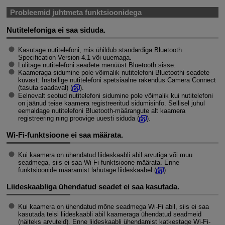
Probleemid juhtmeta funktsioonidega
Nutitelefoniga ei saa siduda.
Kasutage nutitelefoni, mis ühildub standardiga Bluetooth
Specification Version 4.1 või uuemaga.
Lülitage nutitelefoni seadete menüüst Bluetooth sisse.
Kaameraga sidumine pole võimalik nutitelefoni Bluetoothi seadete
kuvast. Installige nutitelefoni spetsiaalne rakendus Camera Connect
(tasuta saadaval) (
).
Eelnevalt seotud nutitelefoni sidumine pole võimalik kui nutitelefoni
on jäänud teise kaamera registreeritud sidumisinfo. Sellisel juhul
eemaldage nutitelefoni Bluetooth-määrangute alt kaamera
registreering ning proovige uuesti siduda (
).
Wi-Fi
-funktsioone ei saa määrata.
Kui kaamera on ühendatud liideskaabli abil arvutiga või muu
seadmega, siis ei saa
Wi-Fi
-funktsioone määrata. Enne
funktsioonide määramist lahutage liideskaabel (
).
Liideskaabliga ühendatud seadet ei saa kasutada.
Kui kaamera on ühendatud mõne seadmega
Wi-Fi
abil, siis ei saa
kasutada teisi liideskaabli abil kaameraga ühendatud seadmeid
(näiteks arvuteid). Enne liideskaabli ühendamist katkestage
Wi-Fi
-