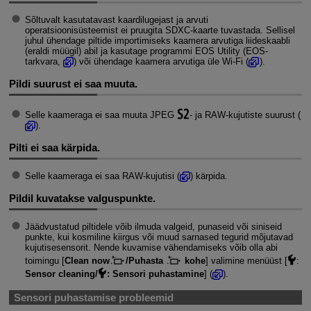
Sõltuvalt kasutatavast kaardilugejast ja arvuti
operatsioonisüsteemist ei pruugita SDXC-kaarte tuvastada. Sellisel
juhul ühendage piltide importimiseks kaamera arvutiga liideskaabli
(eraldi müügil) abil ja kasutage programmi EOS Utility (EOS-
tarkvara,
) või ühendage kaamera arvutiga üle
Wi-Fi
(
).
Pildi suurust ei saa muuta.
Selle kaameraga ei saa muuta JPEG
- ja RAW-kujutiste suurust (
).
Pilti ei saa kärpida.
Selle kaameraga ei saa RAW-kujutisi (
) kärpida.
Pildil kuvatakse valguspunkte.
Jäädvustatud piltidele võib ilmuda valgeid, punaseid või siniseid
punkte, kui kosmiline kiirgus või muud sarnased tegurid mõjutavad
kujutisesensorit. Nende kuvamise vähendamiseks võib olla abi
toimingu [
Clean now
/Puhasta
kohe
] valimine menüüst [
:
Sensor cleaning/
: Sensori puhastamine
] (
).
Sensori puhastamise probleemid