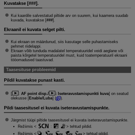
Kuvatakse [
###
].
Kui kaardile salvestatud piltide arv on suurem, kui kaamera suudab
kuvada, kuvatakse [
###
].
Ekraanil ei kuvata selget pilti.
Kui ekraan on määrdunud, siis kasutage selle puhastamiseks
pehmet riidelappi.
Ekraan võib tunduda madalatel temperatuuridel veidi aeglane või
paista kõrgetel temperatuuridel must, kuid toatemperatuuril ekraani
tööomadused taastuvad.
Taasesituse probleemid
Pildil kuvatakse punast kasti.
[
:
AF point disp./
: Iseteravustamispunkti kuva
] on seatud
olekusse [
Enable/Luba
] (
).
Pildi taasesitusel ei kuvata iseteravustamispunkte.
Järgmist tüüpi piltide taasesitusel ei kuvata iseteravustamispunkte.
Režiimis
:
tehtud pildid.
Režiimis
:
tehtud pildid.