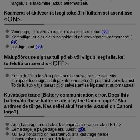
langeb, siis laadimine jätkub automaatselt.
Kaamerat ei aktiveerita isegi toitelüliti lülitamisel asendisse
.
Veenduge, et kaardi-/akupesa kaas oleks suletud (
).
Kontrollige, et aku oleks paigaldatud nõuetekohaselt kaamerasse (
).
Laadige akut (
).
Mälupöörduse signaaltuli põleb või vilgub isegi siis, kui
toitelüliti on asendis
.
Kui toide lülitada välja pildi kaardile salvestamise ajal, siis
mälupöörduse signaaltuli jätkab paar sekundit põlemist või vilkumist.
Toide lülitub välja pärast pildi salvestamise lõpetamist automaatselt.
Kuvatakse teade [
Battery communication error.
Does this
battery/do these batteries display the Canon logo? / Aku
andmeside tõrge. Kas sellel akul / nendel akudel on Canoni
logo?
].
Ärge kasutage muud akut kui originaalne Canoni aku
LP-E12
.
Eemaldage ja paigaldage aku uuesti (
).
Kui aku kontaktid on määrdunud, siis kasutage nende
puhastamiseks pehmet riidelappi.