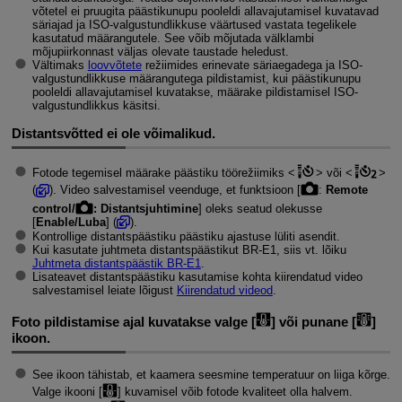
võtetel ei pruugita päästikunupu pooleldi allavajutamisel kuvatavad
säriajad ja ISO-valgustundlikkuse väärtused vastata tegelikele
kasutatud määrangutele. See võib mõjutada välklambi
mõjupiirkonnast väljas olevate taustade heledust.
Vältimaks
loovvõtete
režiimides erinevate säriaegadega ja ISO-
valgustundlikkuse määrangutega pildistamist, kui päästikunupu
pooleldi allavajutamisel kuvatakse, määrake pildistamisel ISO-
valgustundlikkus käsitsi.
Distantsvõtted ei ole võimalikud.
Fotode tegemisel määrake päästiku töörežiimiks
või
(
). Video salvestamisel veenduge, et funktsioon [
:
Remote
control/
: Distantsjuhtimine
] oleks seatud olekusse
[
Enable/Luba
] (
).
Kontrollige distantspäästiku päästiku ajastuse lüliti asendit.
Kui kasutate juhtmeta distantspäästikut
BR-E1
, siis vt. lõiku
Juhtmeta distantspäästik
BR-E1
.
Lisateavet distantspäästiku kasutamise kohta kiirendatud video
salvestamisel leiate lõigust
Kiirendatud videod
.
Foto pildistamise ajal kuvatakse valge [
] või punane [
]
ikoon.
See ikoon tähistab, et kaamera seesmine temperatuur on liiga kõrge.
Valge ikooni [
] kuvamisel võib fotode kvaliteet olla halvem.