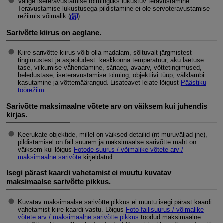
Valige iseteravustamise toiminguks lukustuv teravustamine.
Teravustamise lukustusega pildistamine ei ole
servoteravustamise
režiimis võimalik (
).
Sarivõtte kiirus on aeglane.
Kiire sarivõtte kiirus võib olla madalam, sõltuvalt järgmistest
tingimustest ja asjaoludest: keskkonna temperatuur, aku laetuse
tase, vilkumise vähendamine, säriaeg, avaarv, võttetingimused,
heledustase, iseteravustamise toiming, objektiivi tüüp, välklambi
kasutamine ja võttemäärangud. Lisateavet leiate lõigust
Päästiku
töörežiim
.
Sarivõtte maksimaalne võtete arv on väiksem kui juhendis
kirjas.
Keerukate objektide, millel on väiksed detailid (nt muruväljad jne),
pildistamisel on fail suurem ja maksimaalse sarivõtte maht on
väiksem kui lõigus
Fotode suurus / võimalike võtete arv /
maksimaalne sarivõte
kirjeldatud.
Isegi pärast kaardi vahetamist ei muutu kuvatav
maksimaalse sarivõtte pikkus.
Kuvatav maksimaalse sarivõtte pikkus ei muutu isegi pärast kaardi
vahetamist kiire kaardi vastu. Lõigus
Foto failisuurus / võimalike
võtete arv / maksimaalne sarivõtte pikkus
toodud maksimaalne