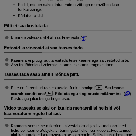
Pildid, mis on salvestatud mitme võttega müravähenduse
funktsiooniga.
Kärbitud pildid.
Pilti ei saa kustutada.
Kustutuskaitsega pilti ei saa kustutada (
).
Fotosid ja videosid ei saa taasesitada.
Kaamera ei pruugi suuta esitada teise kaameraga salvestatud pilte.
Arvutis töödeldud videosid ei saa selle kaameraga esitada.
Taasesitada saab ainult mõnda pilti.
Pilte on filtreeritud taasesituseks funktsiooniga [
:
Set image
search conditions/
: Pildiotsingu tingimuste määramine
] (
).
Kustutage pildiotsingu tingimused.
Video taasesituse ajal on kuulda mehaanilisi helisid või
kaameratoimingute helisid.
Kaamera seesmine mikrofon salvestab ka objektiivi mehaanilised
helid või kaamera/objektiivi toimingute helid, kui video salvestamisel
ajal kasutatakse iseteravustamise toiminguid. Sellisel juhul kasutage