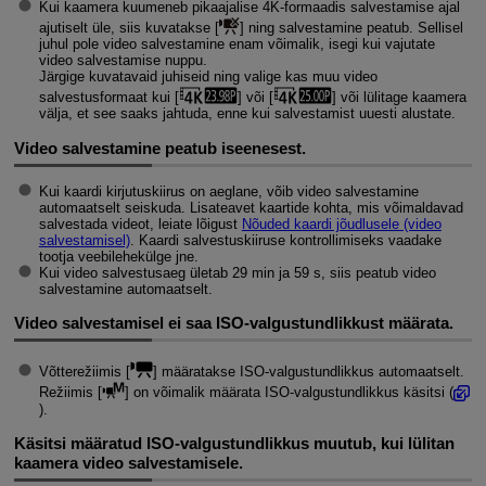
Kui kaamera kuumeneb pikaajalise 4K-formaadis salvestamise ajal
ajutiselt üle, siis kuvatakse [
] ning salvestamine peatub. Sellisel
juhul pole video salvestamine enam võimalik, isegi kui vajutate
video salvestamise nuppu.
Järgige kuvatavaid juhiseid ning valige kas muu video
salvestusformaat kui [
] või [
] või lülitage kaamera
välja, et see saaks jahtuda, enne kui salvestamist uuesti alustate.
Video salvestamine peatub iseenesest.
Kui kaardi kirjutuskiirus on aeglane, võib video salvestamine
automaatselt seiskuda. Lisateavet kaartide kohta, mis võimaldavad
salvestada videot, leiate lõigust
Nõuded kaardi jõudlusele (video
salvestamisel)
. Kaardi salvestuskiiruse kontrollimiseks vaadake
tootja veebilehekülge jne.
Kui video salvestusaeg ületab 29 min ja 59 s, siis peatub video
salvestamine automaatselt.
Video salvestamisel ei saa ISO-valgustundlikkust määrata.
Võtterežiimis [
] määratakse ISO-valgustundlikkus automaatselt.
Režiimis [
] on võimalik määrata ISO-valgustundlikkus käsitsi (
).
Käsitsi määratud ISO-valgustundlikkus muutub, kui lülitan
kaamera video salvestamisele.