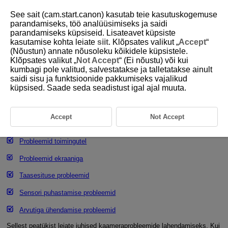
See sait (cam.start.canon) kasutab teie kasutuskogemuse
parandamiseks, töö analüüsimiseks ja saidi
parandamiseks küpsiseid. Lisateavet küpsiste
kasutamise kohta leiate
siit
. Klõpsates valikut „
Accept
“
D101-198
(Nõustun) annate nõusoleku kõikidele küpsistele.
Klõpsates valikut „
Not Accept
“ (Ei nõustu) või kui
Veaotsingu juhised
kumbagi pole valitud, salvestatakse ja talletatakse ainult
saidi sisu ja funktsioonide pakkumiseks vajalikud
küpsised. Saade seda seadistust igal ajal muuta.
Toitega seotud probleemid
Võtetega seotud probleemid
Accept
Not Accept
Probleemid juhtmeta funktsioonidega
Probleemid toimingutel
Probleemid ekraaniga
Taasesituse probleemid
Sensori puhastamise probleemid
Arvutiga ühendamise probleemid
Sellest peatükist leiate juhised kaameraprobleemide lahendamiseks. Kui