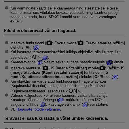
Kui vormindate kaardi selle kaameraga ning sisestate selle teise
kaamerasse, siis võidakse kuvada veateade ning kaarti ei pruugi
saada kasutada, kuna SDXC-kaardid vormindatakse vormingus
exFAT.
Pildid ei ole teravad või on hägusad.
Määrake funktsiooni [
:
Focus mode/
: Teravustamise režiim
]
olekuks [
AF
] (
).
Kui kasutate teravustamisrežiimi lülitiga objektiivi, siis lülitage lüliti
asendisse
(
).
Kaameravärina (
) vältimiseks vajutage päästikunupule (
) õrnalt.
Määrake menüüst [
:
IS (Image Stabilizer) mode/
: Režiim IS
(Image Stabilizer (Kujutisestabilisaator))
] funktsiooni [
IS
mode/Kujutisestabiliseerimise režiim
] olekuks [
On/Sees
] (
).
Kui objektiiv on varustatud funktsiooniga Image Stabilizer
(Kujutisestabilisaator), lülitage selle lüliti Image Stabilizer
(Kujutisestabilisaator) asendisse
.
Vähese valgustuse korral võib kaamera valida pika säriaja.
Kasutage lühemat säriaega (
), määrake kõrgem ISO-
valgustundlikkus (
), kasutage välklampi (
) või statiivi.
Vt.
Hägusate fotode vältimine
.
Teravust ei saa lukustada ja võtet ümber kadreerida.