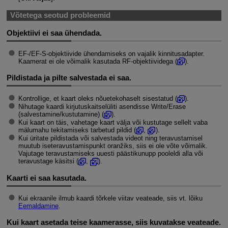
Võtetega seotud probleemid
Objektiivi ei saa ühendada.
EF-/
EF-S
-objektiivide ühendamiseks on vajalik kinnitusadapter.
Kaamerat ei ole võimalik kasutada RF-objektiividega (
).
Pildistada ja pilte salvestada ei saa.
Kontrollige, et kaart oleks nõuetekohaselt sisestatud (
).
Nihutage kaardi kirjutuskaitselüliti asendisse Write/Erase
(salvestamine/kustutamine) (
).
Kui kaart on täis, vahetage kaart välja või kustutage sellelt vaba
mälumahu tekitamiseks tarbetud pildid (
,
).
Kui üritate pildistada või salvestada videot ning teravustamisel
muutub iseteravustamispunkt oranžiks, siis ei ole võte võimalik.
Vajutage teravustamiseks uuesti päästikunupp pooleldi alla või
teravustage käsitsi (
,
).
Kaarti ei saa kasutada.
Kui ekraanile ilmub kaardi tõrkele viitav veateade, siis vt. lõiku
Eemaldamine
.
Kui kaart asetada teise kaamerasse, siis kuvatakse veateade.