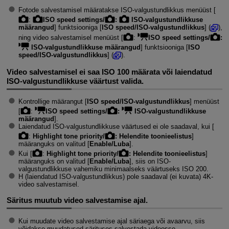
Fotode salvestamisel määratakse ISO-valgustundlikkus menüüst [
:
ISO speed settings/
:
ISO-valgustundlikkuse
määrangud
] funktsiooniga [
ISO speed/ISO-valgustundlikkus
] (
),
ning video salvestamisel menüüst [
:
ISO speed settings/
:
ISO-valgustundlikkuse määrangud
] funktsiooniga [
ISO
speed/ISO-valgustundlikkus
] (
).
Video salvestamisel ei saa ISO 100 määrata või laiendatud
ISO-valgustundlikkuse väärtust valida.
Kontrollige määrangut [
ISO speed/ISO-valgustundlikkus
] menüüst
[
:
ISO speed settings/
:
ISO-valgustundlikkuse
määrangud
].
Laiendatud ISO-valgustundlikkuse väärtused ei ole saadaval, kui [
:
Highlight tone priority/
: Helendite toonieelistus
]
määranguks on valitud [
Enable/Luba
].
Kui [
:
Highlight tone priority/
: Helendite toonieelistus
]
määranguks on valitud [
Enable/Luba
], siis on ISO-
valgustundlikkuse vahemiku minimaalseks väärtuseks ISO 200.
H (laiendatud ISO-valgustundlikkus) pole saadaval (ei kuvata) 4K-
video salvestamisel.
Säritus muutub video salvestamise ajal.
Kui muudate video salvestamise ajal säriaega või avaarvu, siis
võidakse muudatused särituses salvestada videosse.