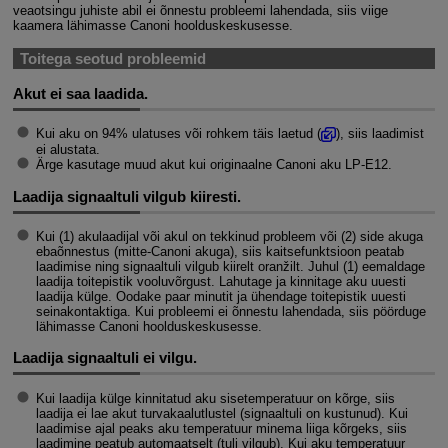
veaotsingu juhiste abil ei õnnestu probleemi lahendada, siis viige
kaamera lähimasse Canoni hoolduskeskusesse.
Toitega seotud probleemid
Akut ei saa laadida.
Kui aku on 94% ulatuses või rohkem täis laetud (
), siis laadimist
ei alustata.
Ärge kasutage muud akut kui originaalne Canoni aku
LP-E12
.
Laadija signaaltuli vilgub kiiresti.
Kui (1) akulaadijal või akul on tekkinud probleem või (2) side akuga
ebaõnnestus (mitte-Canoni akuga), siis kaitsefunktsioon peatab
laadimise ning signaaltuli vilgub kiirelt oranžilt. Juhul (1) eemaldage
laadija toitepistik vooluvõrgust. Lahutage ja kinnitage aku uuesti
laadija külge. Oodake paar minutit ja ühendage toitepistik uuesti
seinakontaktiga. Kui probleemi ei õnnestu lahendada, siis pöörduge
lähimasse Canoni hoolduskeskusesse.
Laadija signaaltuli ei vilgu.
Kui laadija külge kinnitatud aku sisetemperatuur on kõrge, siis
laadija ei lae akut turvakaalutlustel (signaaltuli on kustunud). Kui
laadimise ajal peaks aku temperatuur minema liiga kõrgeks, siis
laadimine peatub automaatselt (tuli vilgub). Kui aku temperatuur