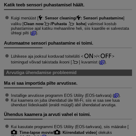
Katik teeb sensori puhastamisel häält.
Kuigi menüüst [
:
Sensor cleaning/
: Sensori puhastamine
]
valiku [
Clean now
/Puhasta
kohe
] valimisel kostub
puhastamise ajal katiku mehaaniline heli, siis kaardile ei salvestata
ühtegi pilti (
).
Automaatne sensori puhastamine ei toimi.
Lühikese aja jooksul korduvad toitelüliti
/
toimingud võivad takistada ikooni [
] kuvamist (
).
Arvutiga ühendamise probleemid
Ma ei saa importida pilte arvutisse.
Installige arvutisse programm EOS Utility (EOS-tarkvara) (
).
Kui kaamera on juba ühendatud üle
Wi-Fi
, siis ei saa see luua
ühendust liideskaabli (eraldi müügil) abil ühendatud arvutiga.
Ühendus kaamera ja arvuti vahel ei toimi.
Kui kasutate programmi EOS Utility (EOS-tarkvara), siis määrake [
:
Time-lapse movie/
: Kiirendatud video
] olekuks