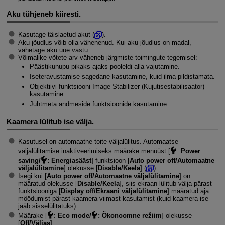
Aku tühjeneb kiiresti.
Kasutage täislaetud akut (
).
Aku jõudlus võib olla vähenenud. Kui aku jõudlus on madal,
vahetage aku uue vastu.
Võimalike võtete arv väheneb järgmiste toimingute tegemisel:
Päästikunupu pikaks ajaks pooleldi alla vajutamine.
Iseteravustamise sagedane kasutamine, kuid ilma pildistamata.
Objektiivi funktsiooni Image Stabilizer (Kujutisestabilisaator)
kasutamine.
Juhtmeta andmeside funktsioonide kasutamine.
Kaamera lülitub ise välja.
Kasutusel on automaatne toite väljalülitus. Automaatse
väljalülitamise inaktiveerimiseks määrake menüüst [
:
Power
saving/
: Energiasääst
] funktsioon [
Auto power off/Automaatne
väljalülitamine
] olekusse [
Disable/Keela
] (
).
Isegi kui [
Auto power off/Automaatne väljalülitamine
] on
määratud olekusse [
Disable/Keela
], siis ekraan lülitub välja pärast
funktsiooniga [
Display off/Ekraani väljalülitamine
] määratud aja
möödumist pärast kaamera viimast kasutamist (kuid kaamera ise
jääb sisselülitatuks).
Määrake [
:
Eco mode/
: Ökonoomne režiim
] olekusse
[
Off/Väljas
].