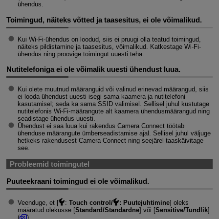
ühendus.
Toimingud, näiteks võtted ja taasesitus, ei ole võimalikud.
Kui
Wi-Fi
-ühendus on loodud, siis ei pruugi olla teatud toimingud,
näiteks pildistamine ja taasesitus, võimalikud. Katkestage
Wi-Fi
-
ühendus ning proovige toimingut uuesti teha.
Nutitelefoniga ei ole võimalik uuesti ühendust luua.
Kui olete muutnud määranguid või valinud erinevad määrangud, siis
ei looda ühendust uuesti isegi sama kaamera ja nutitelefoni
kasutamisel; seda ka sama SSID valimisel. Sellisel juhul kustutage
nutitelefonis
Wi-Fi-määrangute
alt kaamera ühendusmäärangud ning
seadistage ühendus uuesti.
Ühendust ei saa luua kui rakendus Camera Connect töötab
ühenduse määrangute ümberseadistamise ajal. Sellisel juhul väljuge
hetkeks rakendusest Camera Connect ning seejärel taaskäivitage
see.
Probleemid toimingutel
Puuteekraani toimingud ei ole võimalikud.
Veenduge, et [
:
Touch control/
: Puutejuhtimine
] oleks
määratud olekusse [
Standard/Standardne
] või [
Sensitive/Tundlik
]
(
).