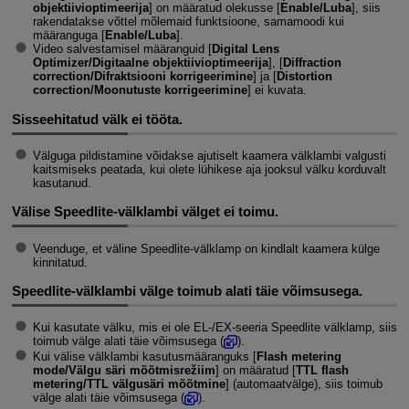
objektiivioptimeerija
] on määratud olekusse [
Enable/Luba
], siis
rakendatakse võttel mõlemaid funktsioone, samamoodi kui
määranguga [
Enable/Luba
].
Video salvestamisel määranguid [
Digital Lens
Optimizer/Digitaalne objektiivioptimeerija
], [
Diffraction
correction/Difraktsiooni korrigeerimine
] ja [
Distortion
correction/Moonutuste korrigeerimine
] ei kuvata.
Sisseehitatud välk ei tööta.
Välguga pildistamine võidakse ajutiselt kaamera välklambi valgusti
kaitsmiseks peatada, kui olete lühikese aja jooksul välku korduvalt
kasutanud.
Välise Speedlite-välklambi välget ei toimu.
Veenduge, et väline Speedlite-välklamp on kindlalt kaamera külge
kinnitatud.
Speedlite-välklambi välge toimub alati täie võimsusega.
Kui kasutate välku, mis ei ole EL-/EX-seeria Speedlite välklamp, siis
toimub välge alati täie võimsusega (
).
Kui välise välklambi kasutusmääranguks [
Flash metering
mode/Välgu säri mõõtmisrežiim
] on määratud [
TTL flash
metering/TTL välgusäri mõõtmine
] (automaatvälge), siis toimub
välge alati täie võimsusega (
).