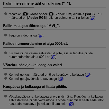
Failinime esimene täht on allkriips (“_”).
Määrake [
:
Color space/
: Värviruum
] olekuks [
sRGB
]. Kui
määratud on [
Adobe RGB
], siis on esimene täht allkriips (
).
Failinimi algab tähtedega “MVI_”.
Tegu on videofailiga (
).
Failide nummerdamine ei alga 0001-st.
Kui kaardil on varem salvestatud pilte, siis ei tarvitse piltide
nummerdamine alata 0001-st (
).
Võttekuupäev ja -kellaaeg on valed.
Kontrollige kas määratud on õige kuupäev ja kellaaeg (
).
Kontrollige ajavööndit ja suveaega (
).
Kuupäeva ja kellaaega ei lisata pildile.
Võttekuupäeva ja -kellaaega ei ole pildil näha. Kuupäev ja kellaaeg
salvestatakse pildile võtteinfona. Fotode printimisel saab seda infot
kasutada kuupäeva ja kellaaja lisamiseks (
).