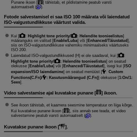
Punane ikoon [
] tähistab, et pildistamine peatub varsti
automaatselt (
).
Fotode salvestamisel ei saa ISO 100 määrata või laiendatud
ISO-valgustundlikkuse väärtust valida.
Kui [
:
Highlight tone priority/
: Helendite toonieelistus
]
määranguks on valitud [
Enable/Luba
] või [
Enhanced/Täiustatud
],
siis on ISO-valgustundlikkuse vahemiku minimaalseks väärtuseks
ISO 200.
Laiendatud ISO-valgustundlikkused (H) ei ole saadaval, kui [
:
Highlight tone priority/
: Helendite toonieelistus
] on seatud
olekusse [
Enable/Luba
] või [
Enhanced/Täiustatud
], isegi kui [
ISO
expansion/ISO laiendamine
] on seatud menüüst [
:
Custom
Functions(C.Fn)/
: Kasutusmäärangud (C.Fn)
] olekusse [
1:On/1:
Sees
].
Video salvestamise ajal kuvatakse punane [
] ikoon.
See ikoon tähistab, et kaamera seesmine temperatuur on liiga kõrge.
Kui kuvatakse punane ikoon [
], siis annab see teada, et video
salvestamine peatub varsti automaatselt (
).
Kuvatakse punane ikoon [
].