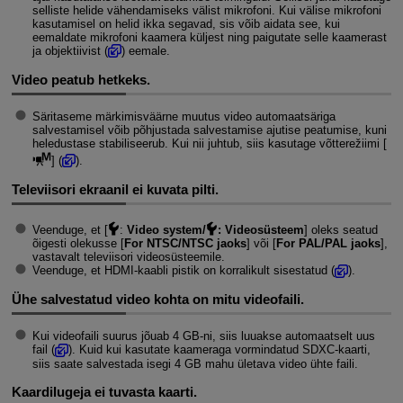
selliste helide vähendamiseks välist mikrofoni. Kui välise mikrofoni
kasutamisel on helid ikka segavad, sis võib aidata see, kui
eemaldate mikrofoni kaamera küljest ning paigutate selle kaamerast
ja objektiivist (
) eemale.
Video peatub hetkeks.
Säritaseme märkimisväärne muutus video automaatsäriga
salvestamisel võib põhjustada salvestamise ajutise peatumise, kuni
heledustase stabiliseerub. Kui nii juhtub, siis kasutage võtterežiimi [
] (
).
Televiisori ekraanil ei kuvata pilti.
Veenduge, et [
:
Video system/
: Videosüsteem
] oleks seatud
õigesti olekusse [
For NTSC/NTSC jaoks
] või [
For PAL/PAL jaoks
],
vastavalt televiisori videosüsteemile.
Veenduge, et HDMI-kaabli pistik on korralikult sisestatud (
).
Ühe salvestatud video kohta on mitu videofaili.
Kui videofaili suurus jõuab 4 GB-ni, siis luuakse automaatselt uus
fail (
). Kuid kui kasutate kaameraga vormindatud SDXC-kaarti,
siis saate salvestada isegi 4 GB mahu ületava video ühte faili.
Kaardilugeja ei tuvasta kaarti.