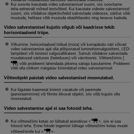
Kui soovite kasutada video salvestamisel suumi, siis soovitame
teha eelnevalt mõned testvõtted. Kui kasutate videote salvestamisel
suumi, siis võidakse objektiivihelid salvestada videosse, säritus võib
muutuda, helitase võib muutuda ebaühtlaseks ning teravus kaduda.
Video salvestamisel kujutis vilgub või kaadrisse tekib
horisontaalseid triipe.
Vilkumine, horisontaalsed triibud (müra) või korrapäratu säri võivad
video salvestamise ajal olla põhjustatud luminofoorvalgustitest, LED-
lampidest või teistest valgusallikatest. Samuti võidakse salvestada
muudatused särituses (heleduses) või värvitoonis. Võtterežiimis [
] võib probleemi lahendada pikema säriaja kasutamine. Probleem
võib olla rohkem märgatav kiirendatud video salvestamisel.
Võtteobjekt paistab video salvestamisel moonutatud.
Kui liigutate kaamerat kiiresti vasakule või paremale
(panoraamimine) või filmite liikuvat objekti, siis võib kujutis olla
moonutatud.
Video salvestamise ajal ei saa fotosid teha.
Kui võtterežiimi ketas on lülitatud asendisse
, siis ei saa
fotosid teha. Enne fotode tegemist lülitage võtterežiimi ketas muule
võtterežiimile kui
.