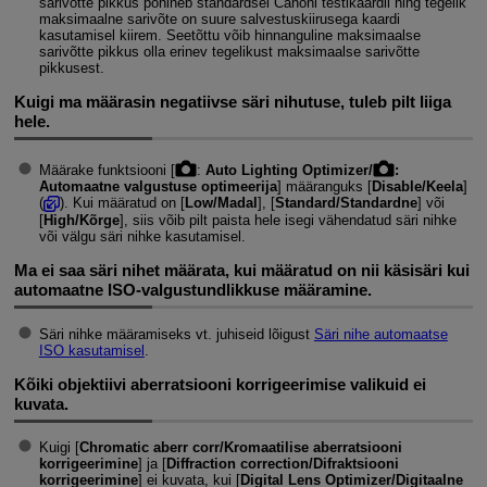
sarivõtte pikkus põhineb standardsel Canoni testikaardil ning tegelik
maksimaalne sarivõte on suure salvestuskiirusega kaardi
kasutamisel kiirem. Seetõttu võib hinnanguline maksimaalse
sarivõtte pikkus olla erinev tegelikust maksimaalse sarivõtte
pikkusest.
Kuigi ma määrasin negatiivse säri nihutuse, tuleb pilt liiga
hele.
Määrake funktsiooni [
:
Auto Lighting Optimizer/
:
Automaatne valgustuse optimeerija
] määranguks [
Disable/Keela
]
(
). Kui määratud on [
Low/Madal
], [
Standard/Standardne
] või
[
High/Kõrge
], siis võib pilt paista hele isegi vähendatud säri nihke
või välgu säri nihke kasutamisel.
Ma ei saa säri nihet määrata, kui määratud on nii käsisäri kui
automaatne ISO-valgustundlikkuse määramine.
Säri nihke määramiseks vt. juhiseid lõigust
Säri nihe automaatse
ISO kasutamisel
.
Kõiki objektiivi aberratsiooni korrigeerimise valikuid ei
kuvata.
Kuigi [
Chromatic aberr corr/Kromaatilise aberratsiooni
korrigeerimine
] ja [
Diffraction correction/Difraktsiooni
korrigeerimine
] ei kuvata, kui [
Digital Lens Optimizer/Digitaalne