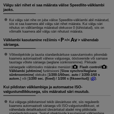
Välgu säri nihet ei saa määrata välise Speedlite-välklambi
jaoks.
Kui välgu säri nihe on juba välise Speedlite-välklambi abil määratud,
siis ei saa kaamera abil välgu säri nihet määrata. Kui välgu säri
nihutus on välklambiga määratud olekusse 0 (tühistatud), siis on
võimalik kaamera abil välgu säri nihutust määrata.
Välklambi kasutamine režiimis
/
vähendab
säriaega.
Võtteobjektide ja tausta standardsärituse saavutamiseks pikendab
kaamera automaatselt vähese valgusega, ööstseenide või sarnase
taustaga võtete säriaega (aeglane sünkroonimine). Pikkade
säriaegade vältimiseks määrake menüüst [
:
Flash control/
:
Välklambi juhtimine
] funktsiooni [
Slow synchro/Aeglane
sünkroonimine
] olekuks [
1/200-1/60sec. auto / 1/200-1/60 s
autom.
] või [
1/200 sec. (fixed) / 1/200 s (fikseeritud)
] (
).
Kui pildistan välklambiga ja automaatse ISO-
valgustundlikkusega, siis määratud säri muutub.
Kui välguga pildistamisel tekib ülesärituse oht, siis reguleerib
kaamera automaatselt säriaega või ISO-valgustundlikkust, et
vähendada detailikadusid ülesäritatud aladel ning pildistada
standardsäritusega. Teatud objektiivide kasutamisel välklambiga