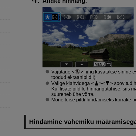
Andke hinnang.
Vajutage
ning kuvatakse sinine es
toodud ekraanipildil).
Valige klahvidega
soovitud h
Kui lisate pildile hinnangutähise, siis
suureneb ühe võrra.
Mõne teise pildi hindamiseks korrake pu
Hindamine vahemiku määramiseg