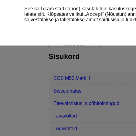
See sait (cam.start.canon) kasutab teie kasutuskog
leiate
siit
. Klõpsates valikut „
Accept
“ (Nõustun) ann
salvestatakse ja talletatakse ainult saidi sisu ja f
EOS M50 Mark II
Taasesitus
Pil
D101-125
Sisukord
EOS M50 Mark II
Sissejuhatus
Ettevalmistus ja põhitoimingud
Tavavõtted
Loovvõtted