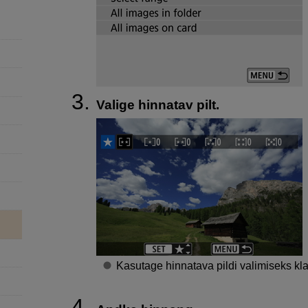
Valige hinnatav pilt.
Kasutage hinnatava pildi valimiseks k