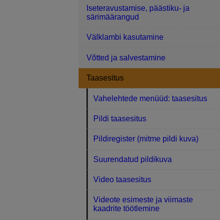
Iseteravustamise, päästiku- ja
särimäärangud
Välklambi kasutamine
Võtted ja salvestamine
Taasesitus
Vahelehtede menüüd: taasesitus
Pildi taasesitus
Pildiregister (mitme pildi kuva)
Suurendatud pildikuva
Video taasesitus
Videote esimeste ja viimaste
kaadrite töötlemine