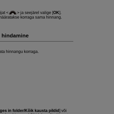
ijat
ja seejärel valige [
OK
].
 määratakse korraga sama hinnang.
e hindamine
rata hinnangu korraga.
ges in folder/Kõik kausta pildid
] või