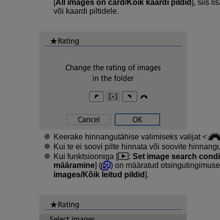
[
All images on card/Kõik kaardi pildid
], siis 
või kaardi piltidele.
Keerake hinnangutähise valimiseks valijat
Kui te ei soovi pilte hinnata või soovite hinnangu 
Kui funktsiooniga [
:
Set image search condi
määramine
] (
) on määratud otsingutingimused
images/Kõik leitud pildid
].