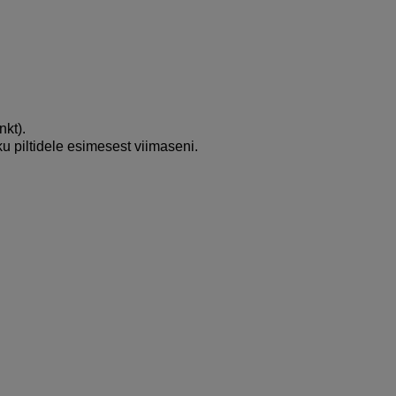
nkt).
ku piltidele esimesest viimaseni.