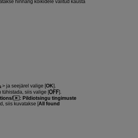
lisatakse hinnang kõikidele valitud kausta
ja seejärel valige [
OK
].
tühistada, siis valige [
].
tions/
: Pildiotsingu tingimuste
, siis kuvatakse [
All found