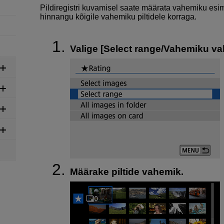
Pildiregistri kuvamisel saate määrata vahemiku esim
hinnangu kõigile vahemiku piltidele korraga.
Valige [
Select range/Vahemiku va
Määrake piltide vahemik.