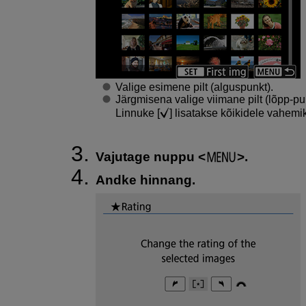
Valige esimene pilt (alguspunkt).
Järgmisena valige viimane pilt (lõpp-pu
Linnuke [
] lisatakse kõikidele vahemi
Vajutage nuppu
.
Andke hinnang.