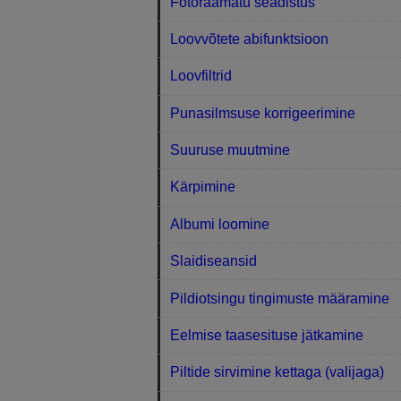
Fotoraamatu seadistus
Loovvõtete abifunktsioon
Loovfiltrid
Punasilmsuse korrigeerimine
Suuruse muutmine
Kärpimine
Albumi loomine
Slaidiseansid
Pildiotsingu tingimuste määramine
Eelmise taasesituse jätkamine
Piltide sirvimine kettaga (valijaga)