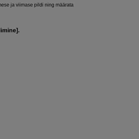
ese ja viimase pildi ning määrata
limine
].