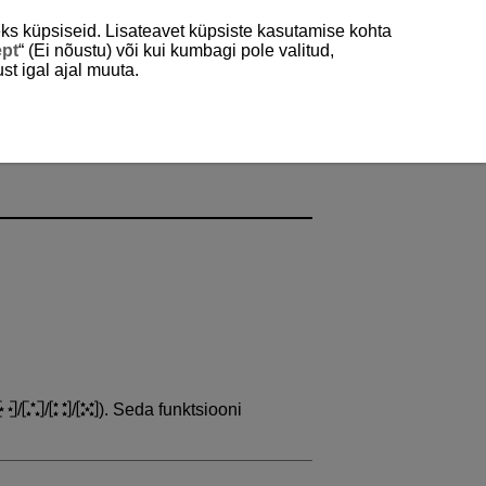
ks küpsiseid. Lisateavet küpsiste kasutamise kohta
ept
“ (Ei nõustu) või kui kumbagi pole valitud,
st igal ajal muuta.
/
/
/
). Seda funktsiooni