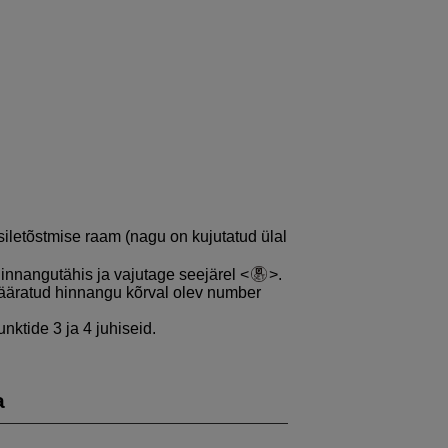
iletõstmise raam (nagu on kujutatud ülal
innangutähis ja vajutage seejärel
.
 määratud hinnangu kõrval olev number
nktide 3 ja 4 juhiseid.
a