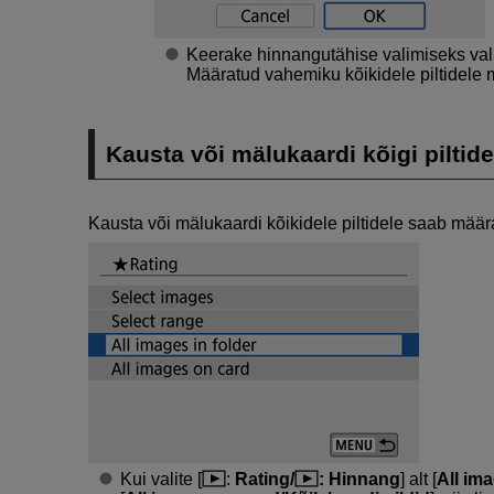
Keerake hinnangutähise valimiseks val
Määratud vahemiku kõikidele piltidele
Kausta või mälukaardi kõigi piltid
Kausta või mälukaardi kõikidele piltidele saab mää
Kui valite [
:
Rating/
: Hinnang
] alt [
All ima