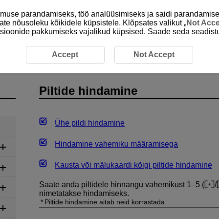
emuse parandamiseks, töö analüüsimiseks ja saidi parandamise
ate nõusoleku kõikidele küpsistele. Klõpsates valikut „
Not Acc
unktsioonide pakkumiseks vajalikud küpsised. Saade seda seadistu
tide hindamine
Accept
Not Accept
Piltide hindamine
Ühe pildi hindamine
Hindamine vahemiku määramisega
Kausta või mälukaardi kõigi piltide hindamine
Saate anda piltidele hinnangu vahemikust 1–5 (
/
nimetatakse hindamiseks.
Piltide hindamine aitab neid korrastada.