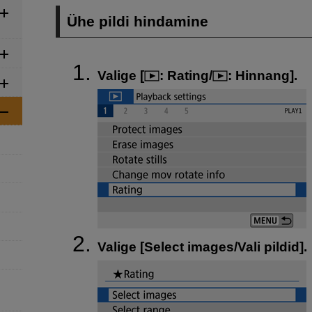
Ühe pildi hindamine
Valige [
: Rating/
: Hinnang
].
Valige [
Select images/Vali pildid
].