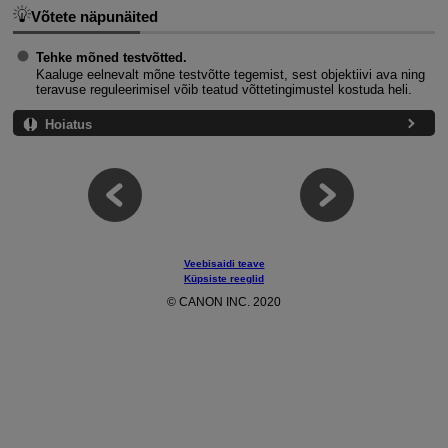
Võtete näpunäited
Tehke mõned testvõtted.
Kaaluge eelnevalt mõne testvõtte tegemist, sest objektiivi ava ning
teravuse reguleerimisel võib teatud võttetingimustel kostuda heli.
Hoiatus
Veebisaidi teave
Küpsiste reeglid
© CANON INC. 2020