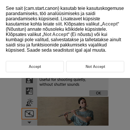
See sait (cam.start.canon) kasutab teie kasutuskogemuse
parandamiseks, töö analüüsimiseks ja saidi
parandamiseks küpsiseid. Lisateavet küpsiste
kasutamise kohta leiate
siit
. Klõpsates valikut „
Accept
“
D101-039
(Nõustun) annate nõusoleku kõikidele küpsistele.
Klõpsates valikut „
Not Accept
“ (Ei nõustu) või kui
Vaikne režiim
kumbagi pole valitud, salvestatakse ja talletatakse ainult
saidi sisu ja funktsioonide pakkumiseks vajalikud
küpsised. Saade seda seadistust igal ajal muuta.
Kui pildistamisel nõutakse vaikust, siis saate pildistada ilma
helisignaalideta või katiku vabastuse helita. Pildistamisel kuvatakse
ekraani ümber hetkeks valge raam.
Accept
Not Accept