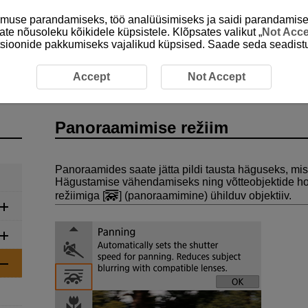
emuse parandamiseks, töö analüüsimiseks ja saidi parandamise
ate nõusoleku kõikidele küpsistele. Klõpsates valikut „
Not Acc
unktsioonide pakkumiseks vajalikud küpsised. Saade seda seadistu
noraamimise režiim
Accept
Not Accept
Panoraamimise režiim
Panoraamides saate jätta pildi tausta häguseks, mis r
Hägustamise vähendamiseks ning võtteobjektide ho
režiimiga [
] (
panoraamimine
) ühilduv objektiiv.