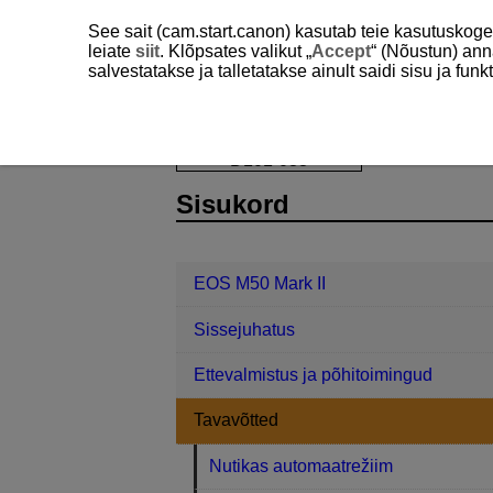
See sait (cam.start.canon) kasutab teie kasutuskog
leiate
siit
. Klõpsates valikut „
Accept
“ (Nõustun) ann
salvestatakse ja talletatakse ainult saidi sisu ja f
EOS M50 Mark II
Tavavõtted
Pa
D101-033
Sisukord
EOS M50 Mark II
Sissejuhatus
Ettevalmistus ja põhitoimingud
Tavavõtted
Nutikas automaatrežiim