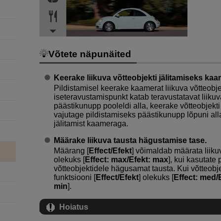
Võtete näpunäited
Keerake liikuva võtteobjekti jälitamiseks kaa
Pildistamisel keerake kaamerat liikuva võtteobjek
iseteravustamispunkt katab teravustatavat liikuva
päästikunupp pooleldi alla, keerake võtteobjekti
vajutage pildistamiseks päästikunupp lõpuni alla
jälitamist kaameraga.
Määrake liikuva tausta hägustamise tase.
Määrang [
Effect/Efekt
] võimaldab määrata liik
olekuks [
Effect: max/Efekt: max
], kui kasutate
võtteobjektidele hägusamat tausta. Kui võtteobj
funktsiooni [
Effect/Efekt
] olekuks [
Effect: med/
min
].
Hoiatus