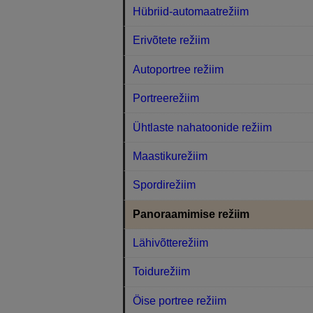
Hübriid-automaatrežiim
Erivõtete režiim
Autoportree režiim
Portreerežiim
Ühtlaste nahatoonide režiim
Maastikurežiim
Spordirežiim
Panoraamimise režiim
Lähivõtterežiim
Toidurežiim
Öise portree režiim