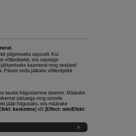
merat.
ti jälgimiseks sujuvalt. Kui
t võtteobjekti, siis vajutage
 jälitamiseks kaamerat ning seejärel
. Pärast seda jätkake võtteobjekti
uva tausta hägustamise taseme. Määrake
 pikemat säriaega ning soovite
ekt jääb hägusaks, siis määrake
Efekt: keskmine
] või [
Effect: min/Efekt: