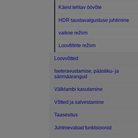
Käest tehtav öövõte
HDR taustavalgustuse juhtimine
vaikne režiim
Loovfiltrite režiim
Loovvõtted
Iseteravustamise, päästiku- ja
särimäärangud
Välklambi kasutamine
Võtted ja salvestamine
Taasesitus
Juhtmevabad funktsioonid