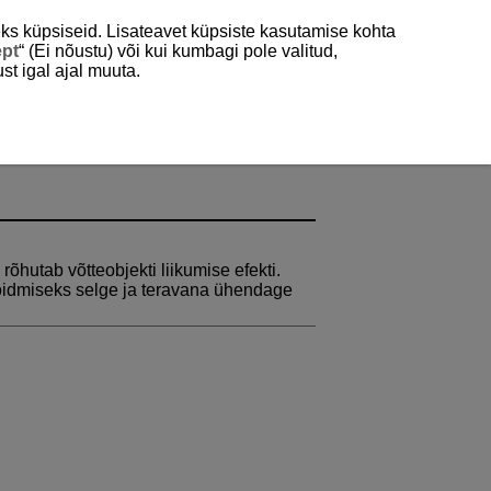
ks küpsiseid. Lisateavet küpsiste kasutamise kohta
ept
“ (Ei nõustu) või kui kumbagi pole valitud,
st igal ajal muuta.
õhutab võtteobjekti liikumise efekti.
idmiseks selge ja teravana ühendage