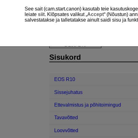
See sait (cam.start.canon) kasutab teie kasutuskog
leiate
siit
. Klõpsates valikut „
Accept
“ (Nõustun) ann
salvestatakse ja talletatakse ainult saidi sisu ja f
EOS R10
Taasesitus
Video esim
D185-140
Sisukord
EOS R10
Sissejuhatus
Ettevalmistus ja põhitoimingud
Tavavõtted
Loovvõtted