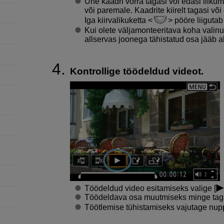
Ühe kaadri võrra tagasi või edasi liikum
või paremale. Kaadrite kiirelt tagasi või
Iga kiirvalikuketta
pööre liigutab
Kui olete väljamonteeritava koha valin
allservas joonega tähistatud osa jääb al
Kontrollige töödeldud videot.
Töödeldud video esitamiseks valige [
Töödeldava osa muutmiseks minge taga
Töötlemise tühistamiseks vajutage nu