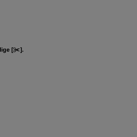
lige [
].