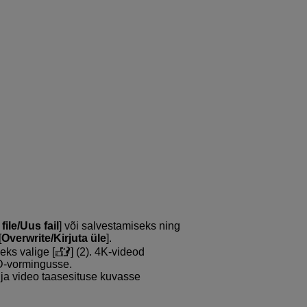
file/Uus fail
] või salvestamiseks ning
[
Overwrite/Kirjuta üle
].
eks valige [
] (2). 4K-videod
D-vormingusse.
ja video taasesituse kuvasse