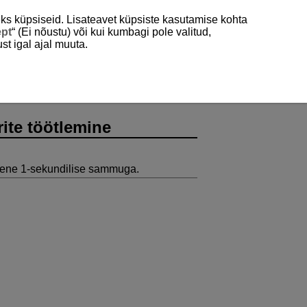
ks küpsiseid. Lisateavet küpsiste kasutamise kohta
ept
“ (Ei nõustu) või kui kumbagi pole valitud,
st igal ajal muuta.
rite töötlemine
seene 1-sekundilise sammuga.