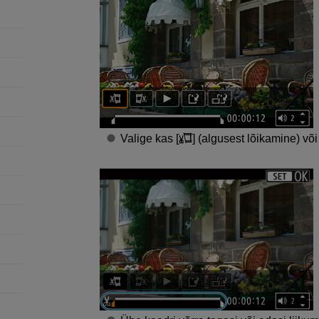
Valige kas [
] (algusest lõikamine) või 