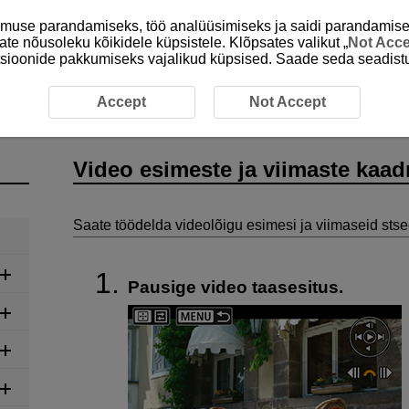
emuse parandamiseks, töö analüüsimiseks ja saidi parandamise
ate nõusoleku kõikidele küpsistele. Klõpsates valikut „
Not Acc
unktsioonide pakkumiseks vajalikud küpsised. Saade seda seadistu
este ja viimaste kaadrite töötlemine
Accept
Not Accept
Video esimeste ja viimaste kaad
Saate töödelda videolõigu esimesi ja viimaseid st
Pausige video taasesitus.