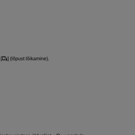
[
] (lõpust lõikamine).