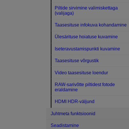
Piltide sirvimine valimiskettaga
(valijaga)
Taasesituse infokuva kohandamine
Ülesärituse hoiatuse kuvamine
Iseteravustamispunkti kuvamine
Taasesituse võrgustik
Video taasesituse loendur
RAW-sarivõtte piltidest fotode
eraldamine
HDMI HDR-väljund
Juhtmeta funktsioonid
Seadistamine