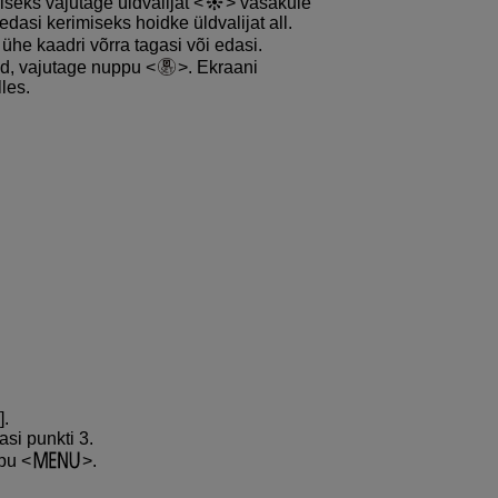
iseks vajutage üldvalijat
vasakule
 edasi kerimiseks hoidke üldvalijat all.
 ühe kaadri võrra tagasi või edasi.
ud, vajutage nuppu
. Ekraani
les.
].
si punkti 3.
ppu
.