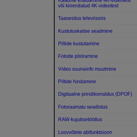
Kaadrite eraldamine 4K-videotest
või kiirendatud 4K-videotest
Taasesitus televiisoris
Kustutuskaitse seadmine
Piltide kustutamine
Fotode pööramine
Video suunainfo muutmine
Piltide hindamine
Digitaalne prindikorraldus (DPOF)
Fotoraamatu seadistus
RAW-kujutisetöötlus
Loovvõtete abifunktsioon