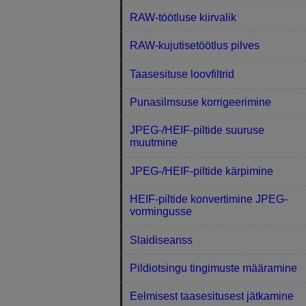
RAW-töötluse kiirvalik
RAW-kujutisetöötlus pilves
Taasesituse loovfiltrid
Punasilmsuse korrigeerimine
JPEG-/HEIF-piltide suuruse
muutmine
JPEG-/HEIF-piltide kärpimine
HEIF-piltide konvertimine JPEG-
vormingusse
Slaidiseanss
Pildiotsingu tingimuste määramine
Eelmisest taasesitusest jätkamine