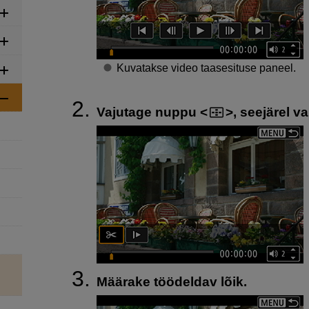
Kuvatakse video taasesituse paneel.
Vajutage nuppu
, seejärel va
Määrake töödeldav lõik.