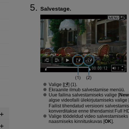
Salvestage.
Valige [
] (1).
Ekraanile ilmub salvestamise menüü.
Uue failina salvestamiseks valige [
New 
algse videofaili ülekirjutamiseks valige 
Failist tihendatud versiooni salvestamis
konverditakse enne tihendamist Full H
Valige töödeldud video salvestamiseks 
naasmiseks kinnituskuvas [
OK
].