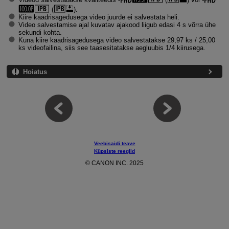
(
).
Kiire kaadrisagedusega video juurde ei salvestata heli.
Video salvestamise ajal kuvatav ajakood liigub edasi 4 s võrra ühe
sekundi kohta.
Kuna kiire kaadrisagedusega video salvestatakse 29,97 ks / 25,00
ks videofailina, siis see taasesitatakse aegluubis 1/4 kiirusega.
Hoiatus
Veebisaidi teave
Küpsiste reeglid
© CANON INC. 2025