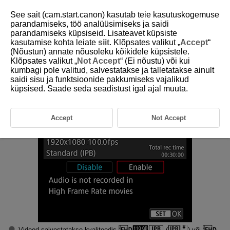
See sait (cam.start.canon) kasutab teie kasutuskogemuse
parandamiseks, töö analüüsimiseks ja saidi
parandamiseks küpsiseid. Lisateavet küpsiste
kasutamise kohta leiate
siit
. Klõpsates valikut „
Accept
“
D185-107
(Nõustun) annate nõusoleku kõikidele küpsistele.
Klõpsates valikut „
Not Accept
“ (Ei nõustu) või kui
Kiire kaadrisagedus
kumbagi pole valitud, salvestatakse ja talletatakse ainult
saidi sisu ja funktsioonide pakkumiseks vajalikud
küpsised. Saade seda seadistust igal ajal muuta.
Videoid saab salvestada kiire kaadrisagedusega 119,9 ks või 100,0 ks.
See sobib videote salvestamiseks, mida saab pärast aegluubis esitada.
Märkus Ühe video maksimaalne salvestusaeg on 30 minutit.
Accept
Not Accept
Videod salvestatakse kvaliteedis
(
) või