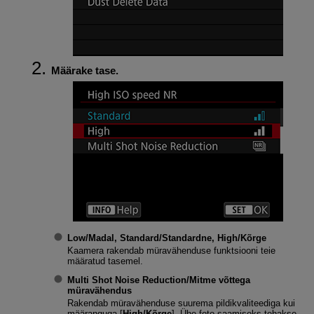
Määrake tase.
Low/Madal, Standard/Standardne, High/Kõrge
Kaamera rakendab müravähenduse funktsiooni teie
määratud tasemel.
Multi Shot Noise Reduction/Mitme võttega
müravähendus
Rakendab müravähenduse suurema pildikvaliteediga kui
määranguga [
High/Kõrge
]. Ühe foto saamiseks tehakse