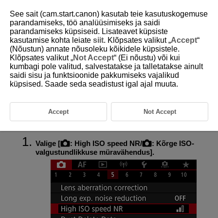
See sait (cam.start.canon) kasutab teie kasutuskogemuse
parandamiseks, töö analüüsimiseks ja saidi
parandamiseks küpsiseid. Lisateavet küpsiste
kasutamise kohta leiate
siit
. Klõpsates valikut „
Accept
“
D185-081
(Nõustun) annate nõusoleku kõikidele küpsistele.
Klõpsates valikut „
Not Accept
“ (Ei nõustu) või kui
Kõrge ISO-valgustundlikkuse
kumbagi pole valitud, salvestatakse ja talletatakse ainult
müravähendus
saidi sisu ja funktsioonide pakkumiseks vajalikud
küpsised. Saade seda seadistust igal ajal muuta.
Saate vähendada võttel tekkivat pildimüra. See funktsioon on eriti tõhus
kõrgete ISO-valgustundlikkuse väärtuste kasutamisel. Väikeste ISO-
valgustundlikkuse väärtustega pildistades vähendatakse müra pildi
Accept
Not Accept
tumedatel aladel (varjualades) veelgi rohkem.
Valige [
:
High ISO speed NR
/
:
Kõrge ISO-
valgustundlikkuse müravähendus
].