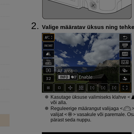
Valige määratav üksus ning tehke
Kasutage üksuse valimiseks klahve
või alla.
Reguleerige määrangut valijaga
valijat
vasakule või paremale. Os
pärast seda nuppu.