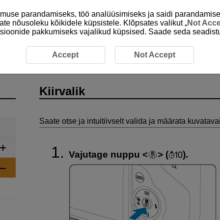
emuse parandamiseks, töö analüüsimiseks ja saidi parandamise
ate nõusoleku kõikidele küpsistele. Klõpsates valikut „
Not Acc
unktsioonide pakkumiseks vajalikud küpsised. Saade seda seadistu
ingud
Kiirvalik
Accept
Not Accept
Kiirvalik
Saate otse ja intuitiivselt valida ja määrata kuvatav
Vajutage nuppu
(
).