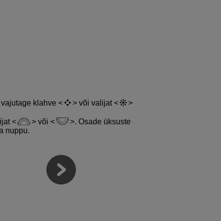
 vajutage klahve
või valijat
ijat
või
. Osade üksuste
a nuppu.