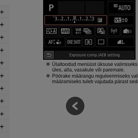
Ülaltoodud menüüst üksuse valimiseks
üles, alla, vasakule või paremale.
Pöörake määrangu reguleerimiseks val
määramiseks tuleb vajutada pärast sed