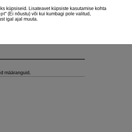
ks küpsiseid. Lisateavet küpsiste kasutamise kohta
ept
“ (Ei nõustu) või kui kumbagi pole valitud,
st igal ajal muuta.
aid määranguid.