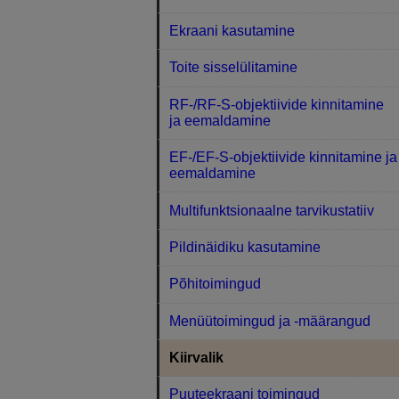
Ekraani kasutamine
Toite sisselülitamine
RF-/RF-S-objektiivide kinnitamine
ja eemaldamine
EF-/EF-S-objektiivide kinnitamine ja
eemaldamine
Multifunktsionaalne tarvikustatiiv
Pildinäidiku kasutamine
Põhitoimingud
Menüütoimingud ja -määrangud
Kiirvalik
Puuteekraani toimingud