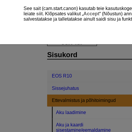
See sait (cam.start.canon) kasutab teie kasutuskog
leiate
siit
. Klõpsates valikut „
Accept
“ (Nõustun) ann
salvestatakse ja talletatakse ainult saidi sisu ja f
EOS R10
Ettevalmistus ja põhitoim
D185-023
Sisukord
EOS R10
Sissejuhatus
Ettevalmistus ja põhitoimingud
Aku laadimine
Aku ja kaardi
sisestamine/eemaldamine