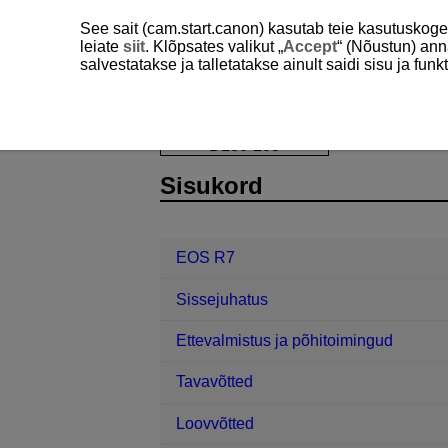
See sait (cam.start.canon) kasutab teie kasutuskog
leiate
siit
. Klõpsates valikut „
Accept
“ (Nõustun) ann
salvestatakse ja talletatakse ainult saidi sisu ja f
EOS R7
Seadistamine
Kaardi 
D180-203
Sisukord
EOS R7
Sissejuhatus
Ettevalmistus ja põhitoimingud
Tavavõtted
Loovvõtted