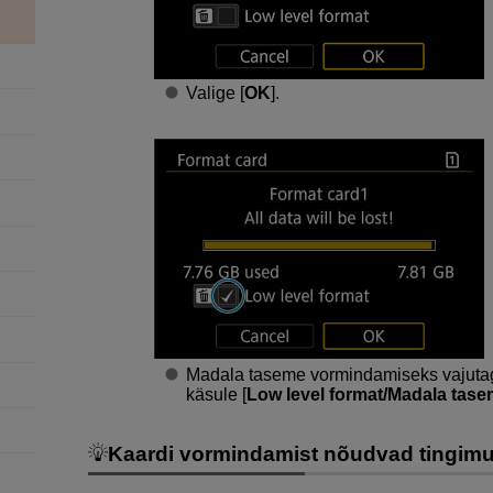
Valige [
OK
].
Madala taseme vormindamiseks vajut
käsule [
Low level format/Madala tas
Kaardi vormindamist nõudvad tingim