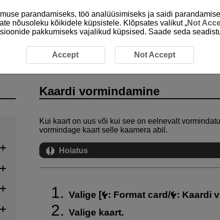
emuse parandamiseks, töö analüüsimiseks ja saidi parandamise
ate nõusoleku kõikidele küpsistele. Klõpsates valikut „
Not Acc
unktsioonide pakkumiseks vajalikud küpsised. Saade seda seadistu
vormindamine
Accept
Not Accept
Kaardi vormindamine
Kui kaart on uus või kui see on eelnevalt vormindatu
vormindage kaart selle kaamera abil.
Hoiatus
Valige [
:
Format card/
: Kaardi
Valige kaart.