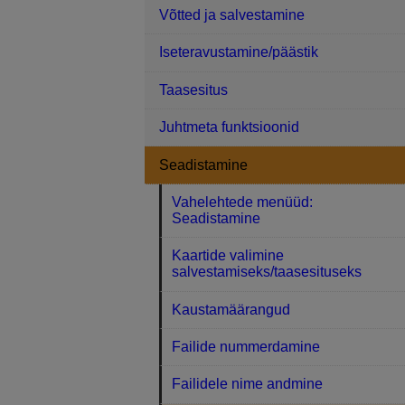
Võtted ja salvestamine
Iseteravustamine/päästik
Taasesitus
Juhtmeta funktsioonid
Seadistamine
Vahelehtede menüüd:
Seadistamine
Kaartide valimine
salvestamiseks/taasesituseks
Kaustamäärangud
Failide nummerdamine
Failidele nime andmine