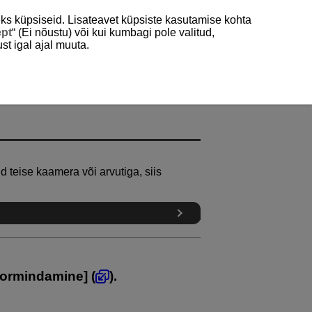
ks küpsiseid. Lisateavet küpsiste kasutamise kohta
ept
“ (Ei nõustu) või kui kumbagi pole valitud,
st igal ajal muuta.
d teise kaamera või arvutiga, siis
 vormindamine
] (
).