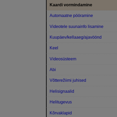
Kaardi vormindamine
Automaatne pööramine
Videotele suunainfo lisamine
Kuupäev/kellaaeg/ajavöönd
Keel
Videosüsteem
Abi
Võtterežiimi juhised
Helisignaalid
Helitugevus
Kõrvaklapid