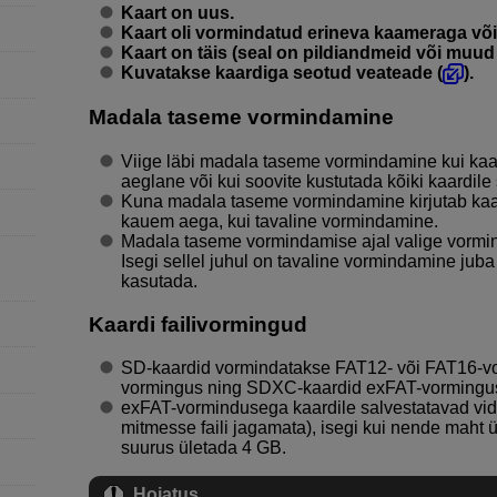
Kaart on uus.
Kaart oli vormindatud erineva kaameraga või
Kaart on täis (seal on pildiandmeid või muud 
Kuvatakse kaardiga seotud veateade (
).
Madala taseme vormindamine
Viige läbi madala taseme vormindamine kui kaar
aeglane või kui soovite kustutada kõiki kaardil
Kuna madala taseme vormindamine kirjutab kaar
kauem aega, kui tavaline vormindamine.
Madala taseme vormindamise ajal valige vormin
Isegi sellel juhul on tavaline vormindamine juba l
kasutada.
Kaardi failivormingud
SD-kaardid vormindatakse FAT12- või FAT16-
vormingus ning SDXC-kaardid exFAT-vormingu
exFAT-vormindusega kaardile salvestatavad vide
mitmesse faili jagamata), isegi kui nende maht ü
suurus ületada 4 GB.
Hoiatus