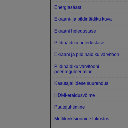
Energiasääst
Ekraani- ja pildinäidiku kuva
Ekraani heledustase
Pildinäidiku heledustase
Ekraani ja pildinäidiku värvitoon
Pildinäidiku värvitooni
peenreguleerimine
Kasutajaliidese suurendus
HDMI-eraldusvõime
Puutejuhtimine
Multifunktsioonide lukustus