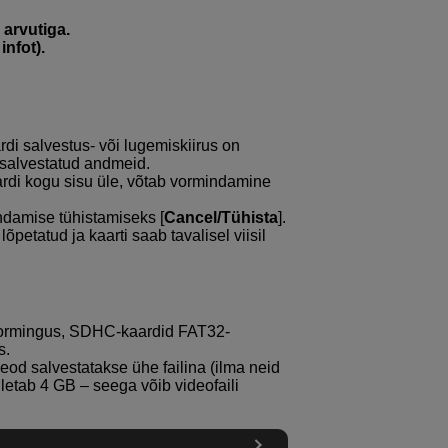
 arvutiga.
infot).
di salvestus- või lugemiskiirus on
e salvestatud andmeid.
di kogu sisu üle, võtab vormindamine
damise tühistamiseks [
Cancel/Tühista
].
õpetatud ja kaarti saab tavalisel viisil
vormingus, SDHC-kaardid FAT32-
s.
od salvestatakse ühe failina (ilma neid
letab 4 GB – seega võib videofaili