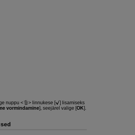
age nuppu
linnukese [
] lisamiseks
eme vormindamine
], seejärel valige [
OK
].
used