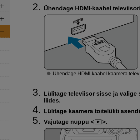
Ühendage HDMI-kaabel televiisor
Ühendage HDMI-kaabel kaamera televii
Lülitage televiisor sisse ja valig
liides.
Lülitage kaamera toitelüliti asen
Vajutage nuppu
.