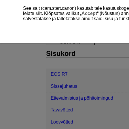
See sait (cam.start.canon) kasutab teie kasutuskog
leiate
siit
. Klõpsates valikut „
Accept
“ (Nõustun) ann
salvestatakse ja talletatakse ainult saidi sisu ja f
EOS R7
Taasesitus
Taasesitus t
D180-143
Sisukord
EOS R7
Sissejuhatus
Ettevalmistus ja põhitoimingud
Tavavõtted
Loovvõtted