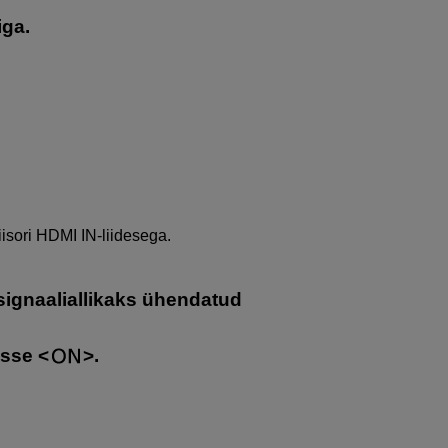
iga.
sori HDMI IN-liidesega.
e signaaliallikaks ühendatud
disse
.