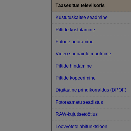
Taasesitus televiisoris
Kustutuskaitse seadmine
Piltide kustutamine
Fotode pööramine
Video suunainfo muutmine
Piltide hindamine
Piltide kopeerimine
Digitaalne prindikorraldus (DPOF)
Fotoraamatu seadistus
RAW-kujutisetöötlus
Loovvõtete abifunktsioon