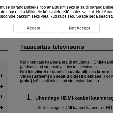
emuse parandamiseks, töö analüüsimiseks ja saidi parandamise
ate nõusoleku kõikidele küpsistele. Klõpsates valikut „
Not Acc
unktsioonide pakkumiseks vajalikud küpsised. Saade seda seadistu
eleviisoris
Accept
Not Accept
Taasesitus televiisoris
Kui ühendate kaamera eraldi müüdava HDMI-kaabli abi
jäädvustatud videosid ja fotosid televiisoris.
Kui televiisori ekraanil ei kuvata pilt, siis kontro
Videosüsteem
] on seatud õigesti olekusse [
For 
jaoks
]
(sõltuvalt televiisori videostandardist).
Ühendage HDMI-kaabel kaamerag
Sisestage HDMI-kaabel kaamera