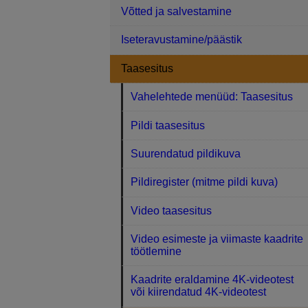
Võtted ja salvestamine
Iseteravustamine/päästik
Taasesitus
Vahelehtede menüüd: Taasesitus
Pildi taasesitus
Suurendatud pildikuva
Pildiregister (mitme pildi kuva)
Video taasesitus
Video esimeste ja viimaste kaadrite
töötlemine
Kaadrite eraldamine 4K-videotest
või kiirendatud 4K-videotest