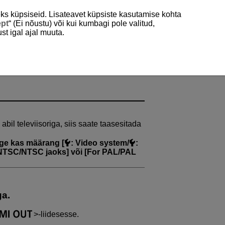
ks küpsiseid. Lisateavet küpsiste kasutamise kohta
ept
“ (Ei nõustu) või kui kumbagi pole valitud,
st igal ajal muuta.
l televiisoriga, siis saate taasesitada
llige kas määrang [
:
Video system
/
:
NTSC/NTSC jaoks
] või [
For PAL/PAL
a.
-liidesesse.