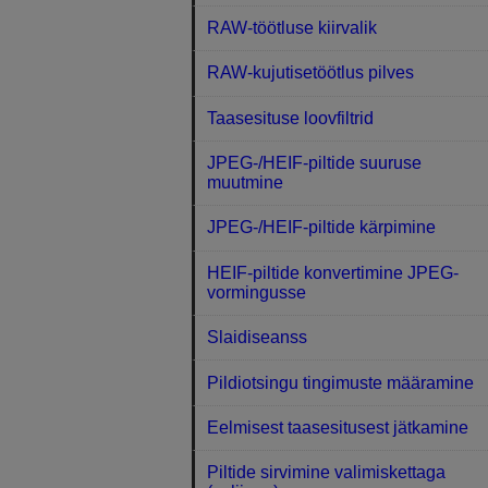
RAW-töötluse kiirvalik
RAW-kujutisetöötlus pilves
Taasesituse loovfiltrid
JPEG-/HEIF-piltide suuruse
muutmine
JPEG-/HEIF-piltide kärpimine
HEIF-piltide konvertimine JPEG-
vormingusse
Slaidiseanss
Pildiotsingu tingimuste määramine
Eelmisest taasesitusest jätkamine
Piltide sirvimine valimiskettaga