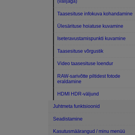
(valijaga)
Taasesituse infokuva kohandamine
Ülesärituse hoiatuse kuvamine
Iseteravustamispunkti kuvamine
Taasesituse võrgustik
Video taasesituse loendur
RAW-sarivõtte piltidest fotode
eraldamine
HDMI HDR-väljund
Juhtmeta funktsioonid
Seadistamine
Kasutusmäärangud / minu menüü