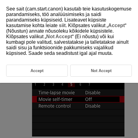
See sait (cam.start.canon) kasutab teie kasutuskogemuse
parandamiseks, töö analüüsimiseks ja saidi
parandamiseks küpsiseid. Lisateavet küpsiste
kasutamise kohta leiate
siit
. Klõpsates valikut „
Accept
“
D180-113
(Nõustun) annate nõusoleku kõikidele küpsistele.
Klõpsates valikut „
Not Accept
“ (Ei nõustu) või kui
Video iseavaja
kumbagi pole valitud, salvestatakse ja talletatakse ainult
saidi sisu ja funktsioonide pakkumiseks vajalikud
küpsised. Saade seda seadistust igal ajal muuta.
Video salvestamise saab käivitada iseavajaga.
Valige [
:
Movie self-timer
/
:
Video iseavaja
].
Accept
Not Accept