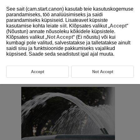
See sait (cam.start.canon) kasutab teie kasutuskogemuse
parandamiseks, töö analüüsimiseks ja saidi
parandamiseks küpsiseid. Lisateavet küpsiste
kasutamise kohta leiate
siit
. Klõpsates valikut „
Accept
“
D180-047
(Nõustun) annate nõusoleku kõikidele küpsistele.
Klõpsates valikut „
Not Accept
“ (Ei nõustu) või kui
Tv: säriaja etteandega
kumbagi pole valitud, salvestatakse ja talletatakse ainult
automaatsäri
saidi sisu ja funktsioonide pakkumiseks vajalikud
küpsised. Saade seda seadistust igal ajal muuta.
Selles režiimis määrate säriaja ja kaamera määrab vastavalt objekti
heledusele õige särituse saavutamiseks automaatselt avaarvu. Lühem
säriaeg võimaldab kiirelt liikuva objekti pildil peatada. Pikema säriajaga
Accept
Not Accept
aga saate pildile jäädvustada liikumise illusiooni.
tuleneb sõnadest Time value (ajaväärtus).