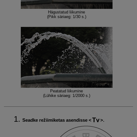
Hägustatud liikumine
(Pikk säriaeg: 1/30 s.)
Peatatud liikumine
(Lühike säriaeg: 1/2000 s.)
Seadke režiimiketas asendisse
.