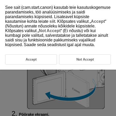
See sait (cam.start.canon) kasutab teie kasutuskogemuse
parandamiseks, töö analüüsimiseks ja saidi
parandamiseks küpsiseid. Lisateavet küpsiste
kasutamise kohta leiate
siit
. Klõpsates valikut „
Accept
“
D180-017
(Nõustun) annate nõusoleku kõikidele küpsistele.
Klõpsates valikut „
Not Accept
“ (Ei nõustu) või kui
Ekraani kasutamine
kumbagi pole valitud, salvestatakse ja talletatakse ainult
saidi sisu ja funktsioonide pakkumiseks vajalikud
küpsised. Saade seda seadistust igal ajal muuta.
Ekraani suund ja kaldenurk on muudetav.
Tõmmake ekraan välja.
Accept
Not Accept
Pöörake ekraani.