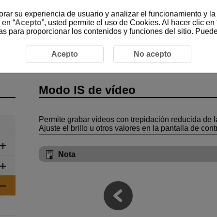
jorar su experiencia de usuario y analizar el funcionamiento y l
 en “
Acepto
”, usted permite el uso de Cookies. Al hacer clic en 
as para proporcionar los contenidos y funciones del sitio. Pued
vídeo
SCN: Vídeo con escena especial
Modo IS de víde
Acepto
No acepto
Modo IS de vídeo
Permite grabar vídeos con trepidación reducida de 
Ajuste el brillo u otros valores en la pantalla de cont
Nota