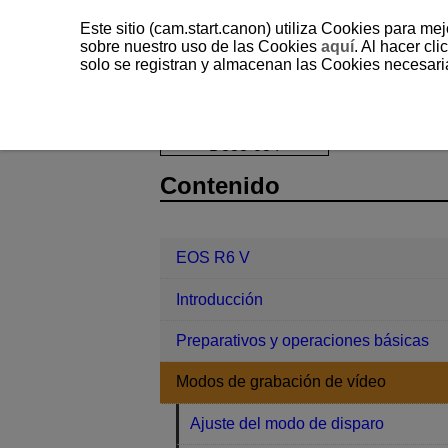
Este sitio (cam.start.canon) utiliza Cookies para me
sobre nuestro uso de las Cookies
aquí
. Al hacer clic
solo se registran y almacenan las Cookies necesari
EOS R6 V
Modos de grabación de 
D388-034
Contenido
EOS R6 V
Introducción
Preparativos y operaciones básicas
Modos de grabación de vídeo
Ajuste del modo de disparo