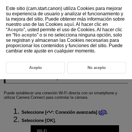
Este sitio (cam.start.canon) utiliza Cookies para mejorar
su experiencia de usuario y analizar el funcionamiento y
la mejora del sitio. Puede obtener más información sobre
nuestro uso de las Cookies
aquí
. Al hacer clic en
D250-061
“
Acepto
”, usted permite el uso de Cookies. Al hacer clic
en “
No acepto
” o si no selecciona ninguna opción, solo
Conexiones avanzadas
se registran y almacenan las Cookies necesarias para
proporcionar los contenidos y funciones del sitio. Puede
cambiar este ajuste en cualquier momento.
Conexión a un smartphone o tablet
Camera Control API
Acepto
No acepto
Conexión a un smartphone o tablet
Puede establecer una conexión
Wi-Fi
directa con un smartphone y
utilizar Camera Connect para controlar la cámara.
Seleccione [
:
Conexión avanzada
] (
).
Seleccione [
OK
].