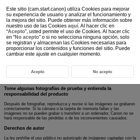
Este sitio (cam.start.canon) utiliza Cookies para mejorar
su experiencia de usuario y analizar el funcionamiento y
la mejora del sitio. Puede obtener más información sobre
nuestro uso de las Cookies
aquí
. Al hacer clic en
D250-002
“
Acepto
”, usted permite el uso de Cookies. Al hacer clic
en “
No acepto
” o si no selecciona ninguna opción, solo
Introducción
se registran y almacenan las Cookies necesarias para
proporcionar los contenidos y funciones del sitio. Puede
cambiar este ajuste en cualquier momento.
Antes de empezar a disparar, lea lo siguiente
Para evitar problemas y accidentes al disparar, lea primero las
Instrucciones de seguridad
y las
Precauciones de uso
. Además, lea
Acepto
No acepto
atentamente esta Guía del usuario avanzada para asegurarse de utilizar
la cámara correctamente.
Tome algunas fotografías de prueba y entienda la
responsabilidad del producto
Después de fotografiar, reproduzca y revise si las imágenes se grabaron
correctamente. Si la cámara o la tarjeta de memoria fallan y las
imágenes no se pueden grabar o transferir a un ordenador, Canon no se
hará responsable de las pérdidas o de los inconvenientes causados.
Derechos de autor
La ley prohíbe el uso público no autorizado de imágenes captadas con la