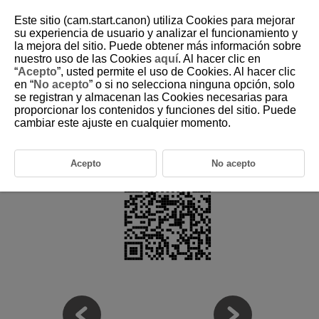
Este sitio (cam.start.canon) utiliza Cookies para mejorar
su experiencia de usuario y analizar el funcionamiento y
la mejora del sitio. Puede obtener más información sobre
nuestro uso de las Cookies
aquí
. Al hacer clic en
D250-110
“
Acepto
”, usted permite el uso de Cookies. Al hacer clic
en “
No acepto
” o si no selecciona ninguna opción, solo
Información complementaria
se registran y almacenan las Cookies necesarias para
proporcionar los contenidos y funciones del sitio. Puede
cambiar este ajuste en cualquier momento.
Consulte el siguiente sitio web para ver información complementaria
acerca de la cámara.
https://cam.start.canon/H001/
Acepto
No acepto