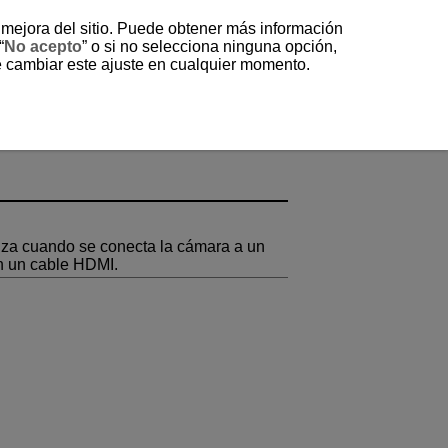
a mejora del sitio. Puede obtener más información
“
No acepto
” o si no selecciona ninguna opción,
e cambiar este ajuste en cualquier momento.
liza cuando se conecta la cámara a un
on un cable HDMI.