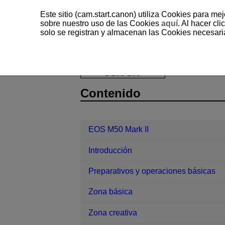
Este sitio (cam.start.canon) utiliza Cookies para me
sobre nuestro uso de las Cookies
aquí
. Al hacer clic
solo se registran y almacenan las Cookies necesari
EOS M50 Mark II
Configuración
D103-185
Contenido
EOS M50 Mark II
Introducción
Preparativos y operaciones básicas
Zona básica
Zona creativa