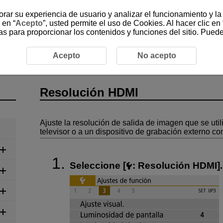
jorar su experiencia de usuario y analizar el funcionamiento y l
 en “
Acepto
”, usted permite el uso de Cookies. Al hacer clic en 
as para proporcionar los contenidos y funciones del sitio. Pued
Resolución HDMI
Acepto
No acepto
Resolución HDMI
Ajuste la resolución de salida de imagen que se uti
televisor o a un dispositivo de grabación externo c
Seleccione [
:
Resolución HDMI
].