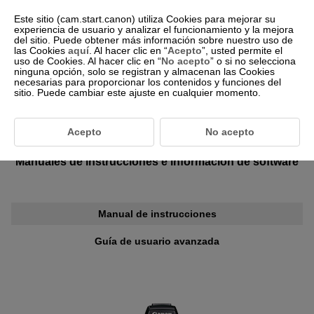
Este sitio (cam.start.canon) utiliza Cookies para mejorar su
experiencia de usuario y analizar el funcionamiento y la mejora
del sitio. Puede obtener más información sobre nuestro uso de
las Cookies
aquí
. Al hacer clic en “
Acepto
”, usted permite el
-- Seleccione Región/País --
Español
uso de Cookies. Al hacer clic en “
No acepto
” o si no selecciona
ninguna opción, solo se registran y almacenan las Cookies
necesarias para proporcionar los contenidos y funciones del
sitio. Puede cambiar este ajuste en cualquier momento.
Para clientes que usan la
Acepto
No acepto
EOS Kiss M2/EOS M50 Mark II
Manuales de instrucciones e información de software
Manual de instrucciones
Guía de usuario avanzada