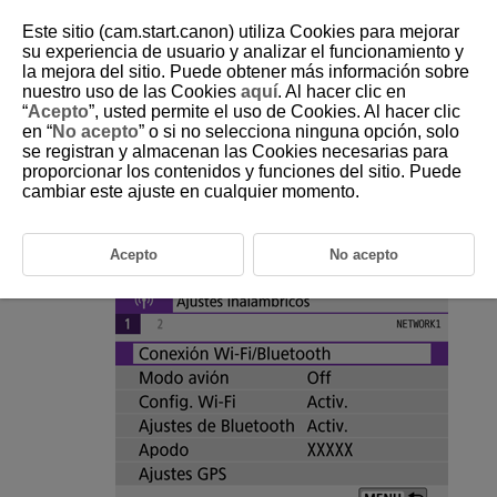
Este sitio (cam.start.canon) utiliza Cookies para mejorar
su experiencia de usuario y analizar el funcionamiento y
la mejora del sitio. Puede obtener más información sobre
nuestro uso de las Cookies
aquí
. Al hacer clic en
D103-159
“
Acepto
”, usted permite el uso de Cookies. Al hacer clic
en “
No acepto
” o si no selecciona ninguna opción, solo
Cambio o eliminación de ajustes
se registran y almacenan las Cookies necesarias para
de conexión
proporcionar los contenidos y funciones del sitio. Puede
cambiar este ajuste en cualquier momento.
Para cambiar o eliminar los ajustes, finalice primero la conexión
Wi-Fi
.
Acepto
No acepto
Seleccione [
:
Conexión Wi-Fi/Bluetooth
].