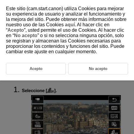
Este sitio (cam.start.canon) utiliza Cookies para mejorar
su experiencia de usuario y analizar el funcionamiento y
la mejora del sitio. Puede obtener más información sobre
nuestro uso de las Cookies
aquí
. Al hacer clic en
D103-108
“
Acepto
”, usted permite el uso de Cookies. Al hacer clic
en “
No acepto
” o si no selecciona ninguna opción, solo
Vídeos con efecto miniatura
se registran y almacenan las Cookies necesarias para
proporcionar los contenidos y funciones del sitio. Puede
cambiar este ajuste en cualquier momento.
Puede grabar vídeos a los que se aplica un efecto de modelo en
miniatura, mediante el desenfoque de las áreas de imagen fuera de un
área seleccionada. También puede elegir una velocidad de reproducción
antes de grabar para crear vídeos que tengan la apariencia de escenas
Acepto
No acepto
en miniatura con personas y objetos moviéndose a cámara rápida.
Tenga en cuenta que no se grabará el sonido.
Seleccione [
].