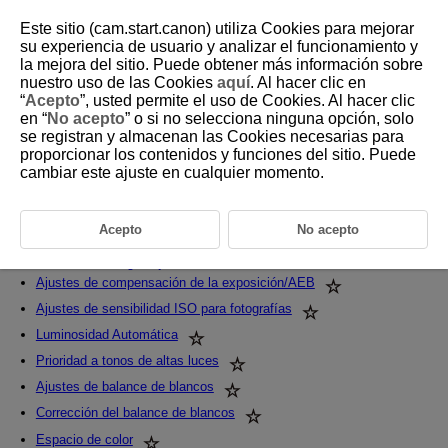
Este sitio (cam.start.canon) utiliza Cookies para mejorar
su experiencia de usuario y analizar el funcionamiento y
la mejora del sitio. Puede obtener más información sobre
nuestro uso de las Cookies
aquí
. Al hacer clic en
D103-062
“
Acepto
”, usted permite el uso de Cookies. Al hacer clic
en “
No acepto
” o si no selecciona ninguna opción, solo
Toma de fotografías
se registran y almacenan las Cookies necesarias para
proporcionar los contenidos y funciones del sitio. Puede
cambiar este ajuste en cualquier momento.
a la derecha de los títulos de las páginas indica funciones que solo
están disponibles en los modos de la zona creativa.
Menús de fichas: Toma de fotografías
Acepto
No acepto
Calidad de imagen
Formato de imagen fija
Ajustes de compensación de la exposición/AEB
Ajustes de sensibilidad ISO para fotografías
Luminosidad Automática
Prioridad a tonos de altas luces
Ajustes de balance de blancos
Corrección del balance de blancos
Espacio de color