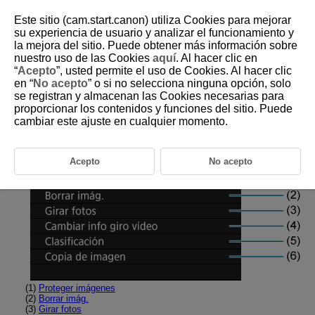
Este sitio (cam.start.canon) utiliza Cookies para mejorar
su experiencia de usuario y analizar el funcionamiento y
la mejora del sitio. Puede obtener más información sobre
nuestro uso de las Cookies
aquí
. Al hacer clic en
D180-136
“
Acepto
”, usted permite el uso de Cookies. Al hacer clic
en “
No acepto
” o si no selecciona ninguna opción, solo
Menús de fichas: Reproducción
se registran y almacenan las Cookies necesarias para
proporcionar los contenidos y funciones del sitio. Puede
cambiar este ajuste en cualquier momento.
Reproducción 1
Acepto
No acepto
(1)
Proteger imágenes
(2)
Borrar imág.
(3)
Girar fotos