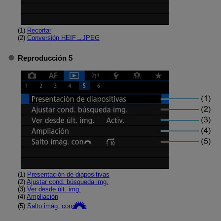
(1)
Recortar
(2)
Conversión HEIF→JPEG
Reproducción 5
(1)
Presentación de diapositivas
(2)
Ajustar cond. búsqueda img.
(3)
Ver desde últ. img.
(4)
Ampliación
(5)
Salto imág. con