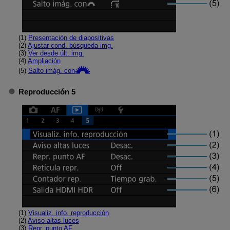
(1)
Presentación de diapositivas
(2)
Ajustar cond. búsqueda img.
(3)
Ver desde últ. img.
(4)
Ampliación
(5)
Salto imág. con
Reproducción 5
(1)
Visualiz. info. reproducción
(2)
Aviso altas luces
(3)
Repr. punto AF