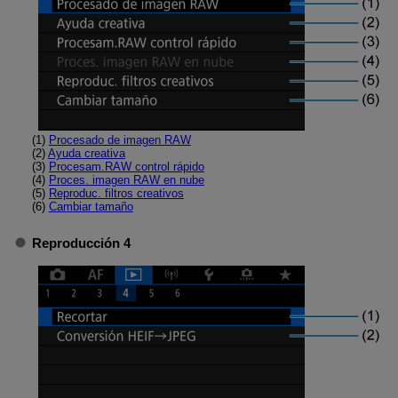
(1)
Procesado de imagen RAW
(2)
Ayuda creativa
(3)
Procesam.RAW control rápido
(4)
Proces. imagen RAW en nube
(5)
Reproduc. filtros creativos
(6)
Cambiar tamaño
Reproducción 4