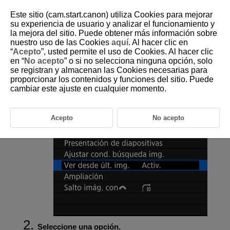
Este sitio (cam.start.canon) utiliza Cookies para mejorar
su experiencia de usuario y analizar el funcionamiento y
la mejora del sitio. Puede obtener más información sobre
nuestro uso de las Cookies
aquí
. Al hacer clic en
D180-162
“
Acepto
”, usted permite el uso de Cookies. Al hacer clic
en “
No acepto
” o si no selecciona ninguna opción, solo
Reanudación de la reproducción
se registran y almacenan las Cookies necesarias para
anterior
proporcionar los contenidos y funciones del sitio. Puede
cambiar este ajuste en cualquier momento.
Seleccione [
:
Ver desde últ. img.
].
Acepto
No acepto
Seleccione una opción.