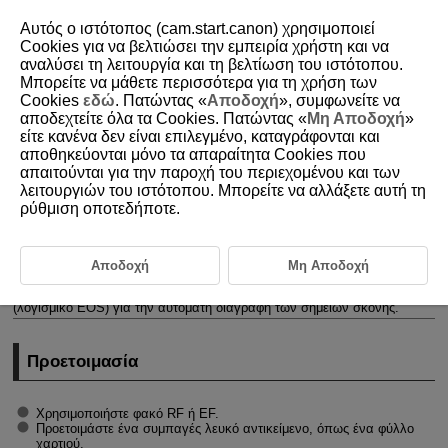
Αυτός ο ιστότοπος (cam.start.canon) χρησιμοποιεί
Cookies για να βελτιώσει την εμπειρία χρήστη και να
αναλύσει τη λειτουργία και τη βελτίωση του ιστότοπου.
Μπορείτε να μάθετε περισσότερα για τη χρήση των
D388-090
Cookies
εδώ
. Πατώντας «
Αποδοχή
», συμφωνείτε να
αποδεχτείτε όλα τα Cookies. Πατώντας «
Μη Αποδοχή
»
Λήψη δεδομένων εξάλειψης
είτε κανένα δεν είναι επιλεγμένο, καταγράφονται και
σκόνης
αποθηκεύονται μόνο τα απαραίτητα Cookies που
απαιτούνται για την παροχή του περιεχομένου και των
λειτουργιών του ιστότοπου. Μπορείτε να αλλάξετε αυτή τη
Προετοιμασία
ρύθμιση οποτεδήποτε.
Προσθήκη δεδομένων εξάλειψης σκόνης
Μπορείτε να προσαρτήσετε στις εικόνες τα δεδομένα εξάλειψης σκόνης
Αποδοχή
Μη Αποδοχή
που χρησιμοποιούνται για τη διαγραφή σημείων σκόνης. Τα δεδομένα
εξάλειψης σκόνης χρησιμοποιούνται από το Digital Photo Professional
(λογισμικό EOS) για την αυτόματη διαγραφή των σημείων σκόνης.
Προετοιμασία
Χρησιμοποιήστε φακό RF ή EF.
Προετοιμάστε ένα συμπαγές λευκό αντικείμενο, όπως ένα φύλλο
χαρτιού.