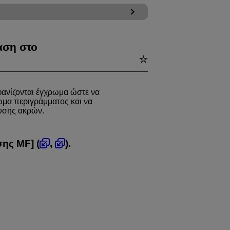
αση στο
ανίζονται έγχρωμα ώστε να
ρώμα περιγράμματος και να
ευσης ακρών.
σης MF
] (
,
).