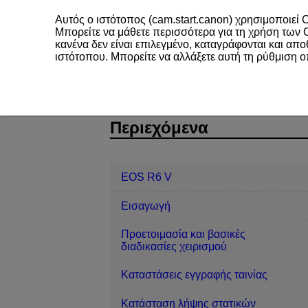
Αυτός ο ιστότοπος (cam.start.canon) χρησιμοποιεί C
Μπορείτε να μάθετε περισσότερα για τη χρήση των
κανένα δεν είναι επιλεγμένο, καταγράφονται και απ
ιστότοπου. Μπορείτε να αλλάξετε αυτή τη ρύθμιση 
EOS R6 V
AF/Προώθηση
Χειρο
D388-134
Περιεχόμενα
EOS R6 V
Εισαγωγή
Προετοιμασία και βασικές
διαδικασίες χειρισμού
Καταστάσεις εγγραφής ταινίας
Κατάσταση λήψης στατικών