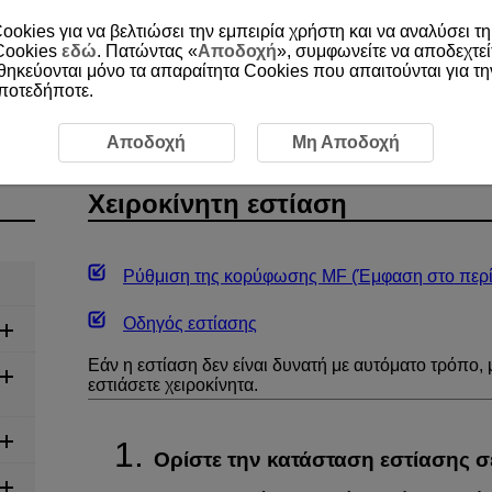
ookies για να βελτιώσει την εμπειρία χρήστη και να αναλύσει τη
 Cookies
εδώ
. Πατώντας «
Αποδοχή
», συμφωνείτε να αποδεχτεί
οθηκεύονται μόνο τα απαραίτητα Cookies που απαιτούνται για τ
οποτεδήποτε.
κίνητη εστίαση
Αποδοχή
Μη Αποδοχή
Χειροκίνητη εστίαση
Ρύθμιση της κορύφωσης MF (Έμφαση στο περ
Οδηγός εστίασης
Εάν η εστίαση δεν είναι δυνατή με αυτόματο τρόπο, 
εστιάσετε χειροκίνητα.
Ορίστε την κατάσταση εστίασης σ