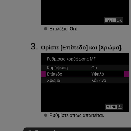
Επιλέξτε [
On
].
Ορίστε [
Επίπεδο
] και [
Χρώμα
].
Ρυθμίστε όπως απαιτείται.