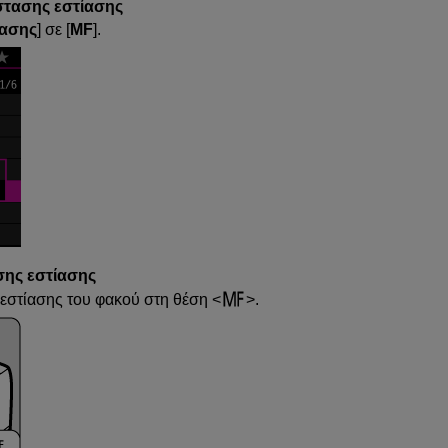
στασης εστίασης
ίασης
] σε [
MF
].
σης εστίασης
 εστίασης του φακού στη θέση
.