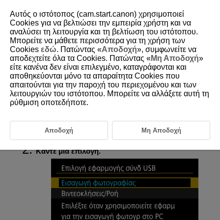
Αυτός ο ιστότοπος (cam.start.canon) χρησιμοποιεί
Cookies για να βελτιώσει την εμπειρία χρήστη και να
αναλύσει τη λειτουργία και τη βελτίωση του ιστότοπου.
Μπορείτε να μάθετε περισσότερα για τη χρήση των
D250-095
Cookies
εδώ
. Πατώντας «
Αποδοχή
», συμφωνείτε να
αποδεχτείτε όλα τα Cookies. Πατώντας «
Μη Αποδοχή
»
Επιλογή εφαρμογής για συνδέσεις
είτε κανένα δεν είναι επιλεγμένο, καταγράφονται και
USB
αποθηκεύονται μόνο τα απαραίτητα Cookies που
απαιτούνται για την παροχή του περιεχομένου και των
λειτουργιών του ιστότοπου. Μπορείτε να αλλάξετε αυτή τη
Εάν συνδέσετε τη μηχανή σε έναν υπολογιστή μέσω του καλωδίου
ρύθμιση οποτεδήποτε.
επικοινωνίας, μπορείτε να μεταφέρετε εικόνες ή να εισαγάγετε εικόνες
στον υπολογιστή.
Αποδοχή
Μη Αποδοχή
Επιλέξτε [
:
Επιλογή εφαρμογής σύνδ USB
] (
).
Κάντε μια επιλογή.