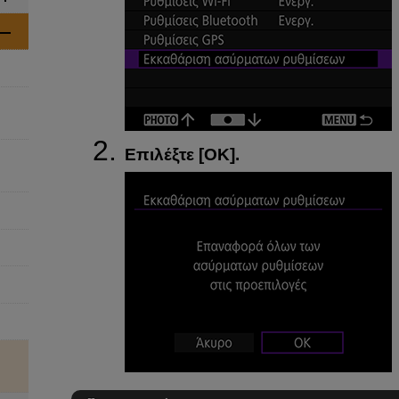
Επιλέξτε [
ΟΚ
].