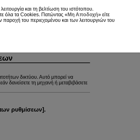
 λειτουργία και τη βελτίωση του ιστότοπου.
τε όλα τα Cookies. Πατώντας «
Μη Αποδοχή
» είτε
ην παροχή του περιεχομένου και των λειτουργιών του
εων
ατοτήτων δικτύου. Αυτό μπορεί να
εάν δανείσετε τη μηχανή ή μεταβιβάσετε
των ρυθμίσεων
].