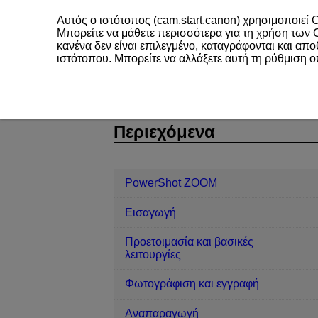
Αυτός ο ιστότοπος (cam.start.canon) χρησιμοποιεί C
Μπορείτε να μάθετε περισσότερα για τη χρήση των
κανένα δεν είναι επιλεγμένο, καταγράφονται και απ
ιστότοπου. Μπορείτε να αλλάξετε αυτή τη ρύθμιση 
PowerShot ZOOM
Ασύρματες λειτο
D115-039
Περιεχόμενα
PowerShot ZOOM
Εισαγωγή
Προετοιμασία και βασικές
λειτουργίες
Φωτογράφιση και εγγραφή
Αναπαραγωγή