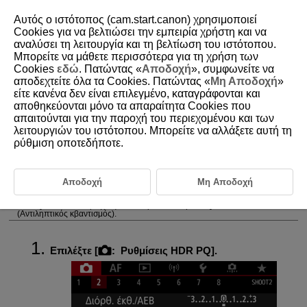
Αυτός ο ιστότοπος (cam.start.canon) χρησιμοποιεί
Cookies για να βελτιώσει την εμπειρία χρήστη και να
αναλύσει τη λειτουργία και τη βελτίωση του ιστότοπου.
Μπορείτε να μάθετε περισσότερα για τη χρήση των
D090-042
Cookies
εδώ
. Πατώντας «
Αποδοχή
», συμφωνείτε να
αποδεχτείτε όλα τα Cookies. Πατώντας «
Μη Αποδοχή
»
Ρυθμίσεις HDR PQ
είτε κανένα δεν είναι επιλεγμένο, καταγράφονται και
αποθηκεύονται μόνο τα απαραίτητα Cookies που
απαιτούνται για την παροχή του περιεχομένου και των
Το PQ στο HDR PQ αναφέρεται στην καμπύλη γάμμα του σήματος
εισόδου για την εμφάνιση εικόνων HDR.
λειτουργιών του ιστότοπου. Μπορείτε να αλλάξετε αυτή τη
Οι ρυθμίσεις HDR PQ επιτρέπουν την παραγωγή εικόνων HDR που
ρύθμιση οποτεδήποτε.
συμμορφώνονται με την προδιαγραφή PQ που ορίζεται στα πρότυπα
ITU-R
BT.2100 και SMPTE ST.2084. (Η πραγματική προβολή εξαρτάται
από την απόδοση της οθόνης.)
Οι λήψεις καταγράφονται ως εικόνες HEIF ή RAW.
Αποδοχή
Μη Αποδοχή
Το «HDR» είναι συντομογραφία του όρου High Dynamic Range (Υψηλό
δυναμικό εύρος).
Το «PQ» είναι συντομογραφία του όρου Perceptual Quantization
(Αντιληπτικός κβαντισμός).
Επιλέξτε [
:
Ρυθμίσεις HDR PQ
].