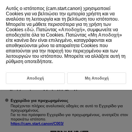
Αυτός ο ιστότοπος (cam.start.canon) χρησιμοποιεί
Cookies για να βελτιώσει την εμπειρία χρήστη και να
αναλύσει τη λειτουργία και τη βελτίωση του ιστότοπου.
Μπορείτε να μάθετε περισσότερα για τη χρήση των
D090-004
Cookies
εδώ
. Πατώντας «
Αποδοχή
», συμφωνείτε να
αποδεχτείτε όλα τα Cookies. Πατώντας «
Μη Αποδοχή
»
Εγχειρίδια οδηγιών
είτε κανένα δεν είναι επιλεγμένο, καταγράφονται και
αποθηκεύονται μόνο τα απαραίτητα Cookies που
απαιτούνται για την παροχή του περιεχομένου και των
λειτουργιών του ιστότοπου. Μπορείτε να αλλάξετε αυτή τη
ρύθμιση οποτεδήποτε.
Αποδοχή
Μη Αποδοχή
Το Εγχειρίδιο οδηγιών που συνοδεύει τη μηχανή παρέχει βασικές
οδηγίες για τις λειτουργίες της μηχανής και του Wi-Fi.
Εγχειρίδιο για προχωρημένους
Παρέχονται πλήρεις αναλυτικές οδηγίες σε αυτό το Εγχειρίδιο για
προχωρημένους.
Για το πιο πρόσφατο Εγχειρίδιο για προχωρημένους, ανατρέξτε στον
παρακάτω ιστότοπο.
https://cam.start.canon/C003/