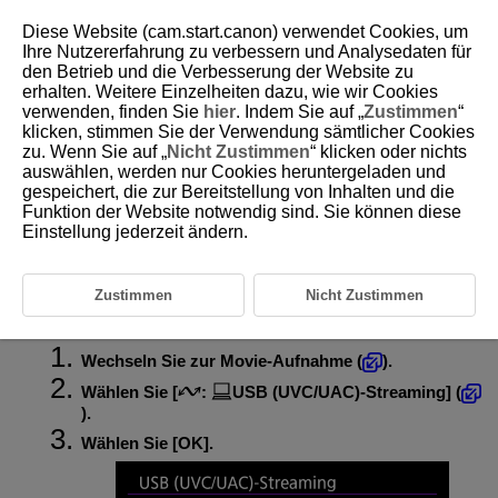
Diese Website (cam.start.canon) verwendet Cookies, um
Ihre Nutzererfahrung zu verbessern und Analysedaten für
den Betrieb und die Verbesserung der Website zu
erhalten. Weitere Einzelheiten dazu, wie wir Cookies
D388-181
verwenden, finden Sie
hier
. Indem Sie auf „
Zustimmen
“
klicken, stimmen Sie der Verwendung sämtlicher Cookies
USB (UVC/UAC)-Streaming
zu. Wenn Sie auf „
Nicht Zustimmen
“ klicken oder nichts
auswählen, werden nur Cookies heruntergeladen und
gespeichert, die zur Bereitstellung von Inhalten und die
Aktivieren von Strom über USB
Funktion der Website notwendig sind. Sie können diese
Einstellung jederzeit ändern.
Einstellen der Streaming-Größe
Wählen Sie diese Option, wenn Sie UVC/UAC-kompatible Anwendungen
über eine USB-Verbindung zu einem Computer oder einem anderen
Zustimmen
Nicht Zustimmen
Gerät verwenden möchten.
Wechseln Sie zur Movie-Aufnahme (
).
Wählen Sie [
:
USB (UVC/UAC)-Streaming
] (
).
Wählen Sie [
OK
].