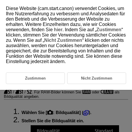
Diese Website (cam.start.canon) verwendet Cookies, um
Ihre Nutzererfahrung zu verbessern und Analysedaten für
den Betrieb und die Verbesserung der Website zu
erhalten. Weitere Einzelheiten dazu, wie wir Cookies
D388-062
verwenden, finden Sie
hier
. Indem Sie auf „
Zustimmen
“
klicken, stimmen Sie der Verwendung sämtlicher Cookies
Bildqualität Fotoaufnahmen
zu. Wenn Sie auf „
Nicht Zustimmen
“ klicken oder nichts
auswählen, werden nur Cookies heruntergeladen und
gespeichert, die zur Bereitstellung von Inhalten und die
RAW-Bilder
Funktion der Website notwendig sind. Sie können diese
Einstellung jederzeit ändern.
Übersicht: Einstellungen zur Bildqualität
Maximale Anzahl von Reihenaufnahmen
Zustimmen
Nicht Zustimmen
Sie können die Pixelanzahl und die Bildqualität festlegen. Die Optionen
für die JPEG/HEIF-Bildqualität lauten wie folgt:
/
/
/
/
/
/
. Für RAW-Bilder können Sie
oder
als
Bildqualität angeben.
Wählen Sie [
:
Bildqualität
] (
).
Stellen Sie die Bildqualität ein.