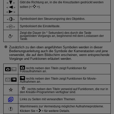
Gibt die Richtung an, in die die Kreuztasten gedrückt werden
sollen (
).
Symbolisiert den Steuerungsring des Objektivs.
Symbolisiert die Einstelltaste.
Zeigt die Dauer (in * Sekunden) des durch die Taste
ausgelösten Vorgangs an, beginnend mit dem Loslassen der
*
Taste.
Zusätzlich zu den oben angeführten Symbolen werden in dieser
Bedienungsanleitung auch die Symbole der Kameratasten und jene
verwendet, die auf dem Bildschirm erscheinen, wenn entsprechende
Vorgänge und Funktionen erläutert werden.
rechts neben den Titeln zeigt Funktionen für
Fotoaufnahmen an.
rechts neben den Titeln zeigt Funktionen für Movie-
Aufnahmen an.
rechts neben den Titeln verweist auf Funktionen, die nur in
den Kreativ-Programmen verfügbar sind.
Links zu Seiten mit verwandten Themen.
Warnhinweis zur Vermeidung möglicher Aufnahmeprobleme.
Klicken Sie
für weitere Details.