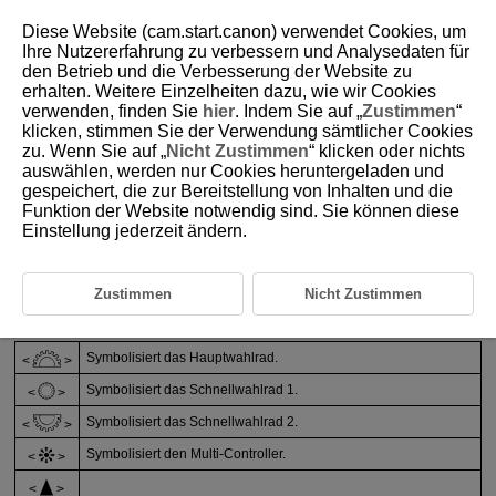
Diese Website (cam.start.canon) verwendet Cookies, um
Ihre Nutzererfahrung zu verbessern und Analysedaten für
den Betrieb und die Verbesserung der Website zu
erhalten. Weitere Einzelheiten dazu, wie wir Cookies
D388-008
verwenden, finden Sie
hier
. Indem Sie auf „
Zustimmen
“
klicken, stimmen Sie der Verwendung sämtlicher Cookies
Über dieses Handbuch
zu. Wenn Sie auf „
Nicht Zustimmen
“ klicken oder nichts
auswählen, werden nur Cookies heruntergeladen und
gespeichert, die zur Bereitstellung von Inhalten und die
Symbole in diesem Handbuch
Funktion der Website notwendig sind. Sie können diese
Einstellung jederzeit ändern.
Grundlegende Annahmen zu den Betriebsanweisungen
Symbole in diesem Handbuch
Zustimmen
Nicht Zustimmen
Symbolisiert das Hauptwahlrad.
Symbolisiert das Schnellwahlrad 1.
Symbolisiert das Schnellwahlrad 2.
Symbolisiert den Multi-Controller.