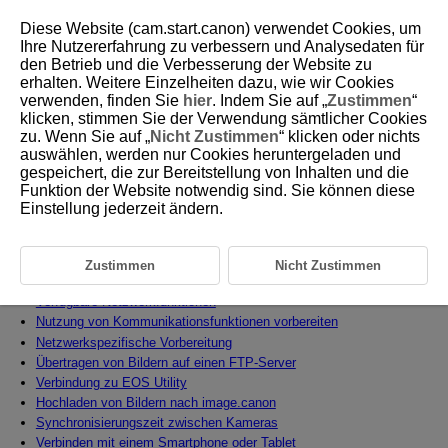
Diese Website (cam.start.canon) verwendet Cookies, um
Ihre Nutzererfahrung zu verbessern und Analysedaten für
den Betrieb und die Verbesserung der Website zu
erhalten. Weitere Einzelheiten dazu, wie wir Cookies
D310-163
verwenden, finden Sie
hier
. Indem Sie auf „
Zustimmen
“
klicken, stimmen Sie der Verwendung sämtlicher Cookies
Kommunikationsfunktionen
zu. Wenn Sie auf „
Nicht Zustimmen
“ klicken oder nichts
auswählen, werden nur Cookies heruntergeladen und
gespeichert, die zur Bereitstellung von Inhalten und die
In diesem Kapitel wird beschrieben, wie Sie die Kamera mit einem
Smartphone oder Computer verbinden, Bilder senden und die Kamera
Funktion der Website notwendig sind. Sie können diese
aus der Ferne steuern können.
Einstellung jederzeit ändern.
Vorsicht
Zustimmen
Nicht Zustimmen
Registerkartenmenüs: Kommunikationsfunktionen
Verfügbare Netzwerkfunktionen
Nutzung von Kommunikationsfunktionen vorbereiten
Netzwerkspezifische Vorbereitung
Übertragen von Bildern auf einen FTP-Server
Verbindung zu EOS Utility
Hochladen von Bildern nach image.canon
Synchronisierungszeit zwischen Kameras
Verbinden mit einem Smartphone oder Tablet