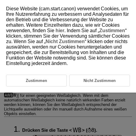
Diese Website (cam.start.canon) verwendet Cookies, um
Ihre Nutzererfahrung zu verbessern und Analysedaten für
den Betrieb und die Verbesserung der Website zu
erhalten. Weitere Einzelheiten dazu, wie wir Cookies
D310-056
verwenden, finden Sie
hier
. Indem Sie auf „
Zustimmen
“
klicken, stimmen Sie der Verwendung sämtlicher Cookies
Weißabgleich
zu. Wenn Sie auf „
Nicht Zustimmen
“ klicken oder nichts
auswählen, werden nur Cookies heruntergeladen und
gespeichert, die zur Bereitstellung von Inhalten und die
Weißabgleich
Funktion der Website notwendig sind. Sie können diese
Einstellung jederzeit ändern.
[
/
] Automatischer Weißabgleich
[
] Farbtemperatur
Zustimmen
Nicht Zustimmen
Der Weißabgleich dient dazu, weiße Bereiche auch weiß erscheinen zu
lassen. Normalerweise sorgt der [automatische Weißabgleich (
/
)] für einen geeigneten Weißabgleich. Wenn mit dem
automatischen Weißabgleich keine natürlich wirkenden Farben erzielt
werden können, können Sie den Weißabgleich entsprechend der
Lichtquelle auswählen oder ihn manuell durch Aufnahme eines weißen
Objekts einstellen.
Drücken Sie die Taste
(
).