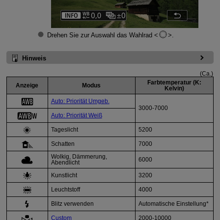
Drehen Sie zur Auswahl das Wahlrad
.
Hinweis
(Ca.)
Farbtemperatur (K:
Anzeige
Modus
Kelvin)
Auto: Priorität Umgeb.
3000-7000
Auto: Priorität Weiß
Tageslicht
5200
Schatten
7000
Wolkig
, Dämmerung,
6000
Abendlicht
Kunstlicht
3200
Leuchtstoff
4000
Blitz
verwenden
Automatische Einstellung*
Custom
2000-10000