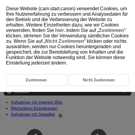
Diese Website (cam.start.canon) verwendet Cookies, um
Ihre Nutzererfahrung zu verbessern und Analysedaten für
den Betrieb und die Verbesserung der Website zu
erhalten. Weitere Einzelheiten dazu, wie wir Cookies
D101-057
verwenden, finden Sie
hier
. Indem Sie auf „
Zustimmen
“
klicken, stimmen Sie der Verwendung sämtlicher Cookies
Blitzaufnahmen
zu. Wenn Sie auf „
Nicht Zustimmen
“ klicken oder nichts
auswählen, werden nur Cookies heruntergeladen und
gespeichert, die zur Bereitstellung von Inhalten und die
Dieses Kapitel beschreibt, wie mit dem internen Blitz oder einem
externen Blitz (Speedlites der Serien EL/EX) aufgenommen werden
Funktion der Website notwendig sind. Sie können diese
kann.
Einstellung jederzeit ändern.
rechts neben den Seitentiteln zeigt Funktionen an, die nur in
den Kreativ-Programmen verfügbar sind
Zustimmen
Nicht Zustimmen
(
/
/
/
).
Vorsicht
Aufnahmen mit internem Blitz
Blitzfunktion Einstellungen
Aufnahmen mit Speedlite