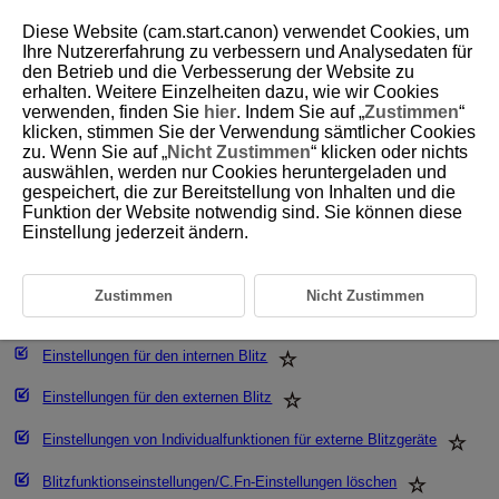
Diese Website (cam.start.canon) verwendet Cookies, um
Ihre Nutzererfahrung zu verbessern und Analysedaten für
den Betrieb und die Verbesserung der Website zu
erhalten. Weitere Einzelheiten dazu, wie wir Cookies
D101-059
verwenden, finden Sie
hier
. Indem Sie auf „
Zustimmen
“
klicken, stimmen Sie der Verwendung sämtlicher Cookies
Blitzfunktion Einstellungen
zu. Wenn Sie auf „
Nicht Zustimmen
“ klicken oder nichts
auswählen, werden nur Cookies heruntergeladen und
gespeichert, die zur Bereitstellung von Inhalten und die
Blitzzündung
Funktion der Website notwendig sind. Sie können diese
Einstellung jederzeit ändern.
E-TTL II
-Blitzmessung
Rote-Augen-Reduzierung
Zustimmen
Nicht Zustimmen
Langzeitsynchronisation
Einstellungen für den internen Blitz
Einstellungen für den externen Blitz
Einstellungen von Individualfunktionen für externe Blitzgeräte
Blitzfunktionseinstellungen/C.Fn-Einstellungen löschen