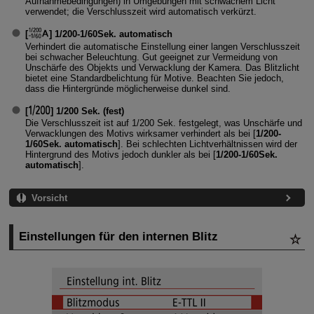
Aufnahmebedingungen) in Umgebungen mit schwachem Licht
verwendet; die Verschlusszeit wird automatisch verkürzt.
[
]
1/200-1/60Sek. automatisch
Verhindert die automatische Einstellung einer langen Verschlusszeit
bei schwacher Beleuchtung. Gut geeignet zur Vermeidung von
Unschärfe des Objekts und Verwacklung der Kamera. Das Blitzlicht
bietet eine Standardbelichtung für Motive. Beachten Sie jedoch,
dass die Hintergründe möglicherweise dunkel sind.
[
]
1/200 Sek. (fest)
Die Verschlusszeit ist auf 1/200 Sek. festgelegt, was Unschärfe und
Verwacklungen des Motivs wirksamer verhindert als bei [
1/200-
1/60Sek. automatisch
]. Bei schlechten Lichtverhältnissen wird der
Hintergrund des Motivs jedoch dunkler als bei [
1/200-1/60Sek.
automatisch
].
Vorsicht
Einstellungen für den internen Blitz