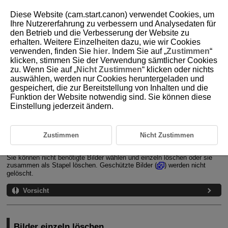
Diese Website (cam.start.canon) verwendet Cookies, um
Ihre Nutzererfahrung zu verbessern und Analysedaten für
den Betrieb und die Verbesserung der Website zu
erhalten. Weitere Einzelheiten dazu, wie wir Cookies
D180-145
verwenden, finden Sie
hier
. Indem Sie auf „
Zustimmen
“
klicken, stimmen Sie der Verwendung sämtlicher Cookies
Löschen von Bildern
zu. Wenn Sie auf „
Nicht Zustimmen
“ klicken oder nichts
auswählen, werden nur Cookies heruntergeladen und
gespeichert, die zur Bereitstellung von Inhalten und die
Bilder einzeln löschen
Funktion der Website notwendig sind. Sie können diese
Einstellung jederzeit ändern.
Auswählen ([
]) mehrerer Bilder zum gemeinsamen Löschen
Auswählen einer Reihe von Bildern, die gelöscht werden sollen
Zustimmen
Nicht Zustimmen
Löschen aller Bilder in einem Ordner oder auf einer Karte
Sie können nicht benötigte Bilder wählen und einzeln löschen oder sie
zusammen als Stapel löschen. Geschützte Bilder (
) werden nicht
gelöscht.
Vorsicht
Bilder einzeln löschen