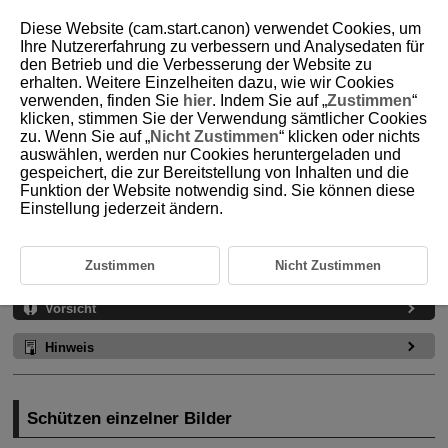
Diese Website (cam.start.canon) verwendet Cookies, um
Ihre Nutzererfahrung zu verbessern und Analysedaten für
den Betrieb und die Verbesserung der Website zu
erhalten. Weitere Einzelheiten dazu, wie wir Cookies
D180-144
verwenden, finden Sie
hier
. Indem Sie auf „
Zustimmen
“
klicken, stimmen Sie der Verwendung sämtlicher Cookies
Schützen von Bildern
zu. Wenn Sie auf „
Nicht Zustimmen
“ klicken oder nichts
auswählen, werden nur Cookies heruntergeladen und
gespeichert, die zur Bereitstellung von Inhalten und die
Schützen einzelner Bilder
Funktion der Website notwendig sind. Sie können diese
Einstellung jederzeit ändern.
Auswählen einer Reihe von Bildern, die geschützt werden sollen
Schützen aller Bilder in einem Ordner oder auf einer Karte
Zustimmen
Nicht Zustimmen
Sie können wichtige Bilder vor versehentlichem Löschen schützen.
Vorsicht
Hinweis
Schützen einzelner Bilder