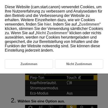
Diese Website (cam.start.canon) verwendet Cookies, um
Ihre Nutzererfahrung zu verbessern und Analysedaten für
den Betrieb und die Verbesserung der Website zu
erhalten. Weitere Einzelheiten dazu, wie wir Cookies
D095-177
verwenden, finden Sie
hier
. Indem Sie auf „
Zustimmen
“
klicken, stimmen Sie der Verwendung sämtlicher Cookies
Piep-Ton
zu. Wenn Sie auf „
Nicht Zustimmen
“ klicken oder nichts
auswählen, werden nur Cookies heruntergeladen und
gespeichert, die zur Bereitstellung von Inhalten und die
Wählen Sie [
:
Piep-Ton
].
Funktion der Website notwendig sind. Sie können diese
Einstellung jederzeit ändern.
Zustimmen
Nicht Zustimmen
Wählen Sie eine Option aus.