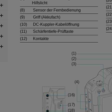
(20
Hilfslicht
(21
(8)
Sensor der Fernbedienung
(22
(9)
Griff (Akkufach)
(23
(10)
DC-Kuppler-Kabelöffnung
(24
(11)
Schärfentiefe-Prüftaste
(12)
Kontakte