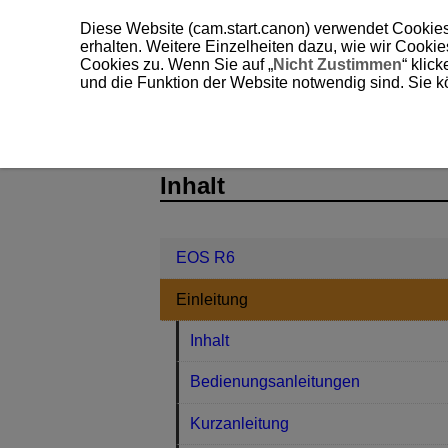
Diese Website (cam.start.canon) verwendet Cookies
erhalten. Weitere Einzelheiten dazu, wie wir Cooki
Cookies zu. Wenn Sie auf „
Nicht Zustimmen
“ klic
und die Funktion der Website notwendig sind. Sie k
EOS R6
Einleitung
Teilebezeic
D095-010
Inhalt
EOS R6
Einleitung
Inhalt
Bedienungsanleitungen
Kurzanleitung