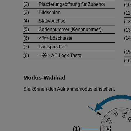
(2)
Platzierungsöffnung für Zubehör
(10
(3)
Bildschirm
(11
(4)
Stativbuchse
(12
(5)
Seriennummer (Kennnummer)
(13
(6)
Löschtaste
(14
(7)
Lautsprecher
(15
(8)
AE Lock-Taste
(16
Modus-Wahlrad
Sie können den Aufnahmemodus einstellen.