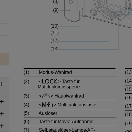
(1)
Modus-Wahlrad
(13
(14
(2)
Taste für
Multifunktionssperre
(15
(3)
Hauptwahlrad
(16
(4)
Multifunktionstaste
(17
(5)
Auslöser
(18
(6)
Taste für Movie-Aufnahme
(19
(7)
Selbstauslöser-Lampe/AF-