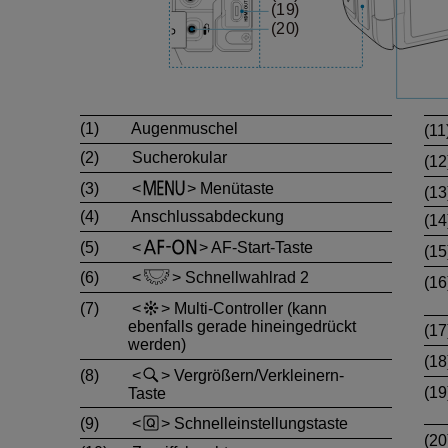
(1)
Augenmuschel
(11
(2)
Sucherokular
(12
(3)
Menütaste
(13
(4)
Anschlussabdeckung
(14
(5)
AF-Start-Taste
(15
(6)
Schnellwahlrad 2
(16
(7)
Multi-Controller (kann
ebenfalls gerade hineingedrückt
(17
werden)
(18
(8)
Vergrößern/Verkleinern-
(19
Taste
(9)
Schnelleinstellungstaste
(20