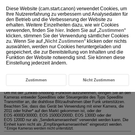
Diese Website (cam.start.canon) verwendet Cookies, um
Ihre Nutzererfahrung zu verbessern und Analysedaten für
den Betrieb und die Verbesserung der Website zu
erhalten. Weitere Einzelheiten dazu, wie wir Cookies
D393-043
verwenden, finden Sie
hier
. Indem Sie auf „
Zustimmen
“
klicken, stimmen Sie der Verwendung sämtlicher Cookies
„Linked-Shooting“
zu. Wenn Sie auf „
Nicht Zustimmen
“ klicken oder nichts
auswählen, werden nur Cookies heruntergeladen und
gespeichert, die zur Bereitstellung von Inhalten und die
Wenn Sie eine EOS-Digitalkamera verwenden, die 2012 oder später auf
den Markt gekommen ist (mit Ausnahme der
EOS 4000D/3000D
,
Funktion der Website notwendig sind. Sie können diese
EOS 1500D/2000D
,
EOS 1300D
und der
EOS 1200D
), werden
Einstellung jederzeit ändern.
Aufnahmen mit „Linked Shooting“ unterstützt. Bei dieser Funktion löst
das Betätigen des Auslösers an der Senderkamera automatisch den
Auslöser der Empfängerkameras aus. Sie können das „Linked-Shooting“
mit insgesamt bis zu 16 Sender- und Empfängerkameras durchführen.
Zustimmen
Nicht Zustimmen
Das ist sinnvoll, wenn Sie ein Motiv gleichzeitig aus verschiedenen
Perspektiven aufnehmen möchten.
Um mit der „Linked-Shooting“-Funktion aufzunehmen, bringen Sie an den
Kameras entweder Speedlites oder Steuergeräte des Typs Speedlite
Transmitter an, die drahtlose Blitzaufnahmen über Funk unterstützen.
Beachten Sie, dass das Gerät bei Verwendung mit einer Kamera, die
2011 oder früher* auf den Markt gekommen ist, oder der
EOS 4000D/3000D
,
EOS 1500D/2000D
,
EOS 1300D
oder der
EOS 1200D
nur als „Senderkameraeinheit“ verwendet werden kann. Die
Einheit kann nicht als „Empfängerkameraeinheit“ eingesetzt werden.
Einige Kameras werden nicht unterstützt.