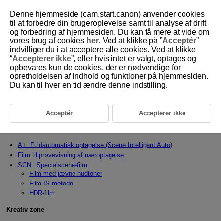
Denne hjemmeside (cam.start.canon) anvender cookies
til at forbedre din brugeroplevelse samt til analyse af drift
og forbedring af hjemmesiden. Du kan få mere at vide om
vores brug af cookies
her
. Ved at klikke på ”
Acceptér
”
D388-028
indvilliger du i at acceptere alle cookies. Ved at klikke
“
Accepterer ikke
”, eller hvis intet er valgt, optages og
Filmoptagelsesmetoder
opbevares kun de cookies, der er nødvendige for
opretholdelsen af indhold og funktioner på hjemmesiden.
Du kan til hver en tid ændre denne indstilling.
Dette kapitel beskriver, hvordan du optager film.
I programmer i Basiszone indstilles forskellige funktioner automatisk for
at muliggøre fuldautomatisk optagelse.
Acceptér
Accepterer ikke
Indstilling af optagelsesmetode
Basiszone
A+: Fuldautomatisk optagelse (Scene Intelligent Auto)
Film til prøvevisning af næroptagelse
SCN: Specialscene-film
Film med jævne hudtoner
Film IS-metode
HDR-film
Kreativ zone